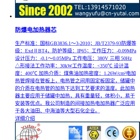
防爆电加热器芯
生产标准：国标GB3836.1～3-2010；JB/T2379-93防爆等
级：ExdⅡBT4，防护等级：IP65；工作压力：-0.09MPa
设计压力：-0.1～0.05MPa 工作电压：380V 三相 50Hz
△形接法工作功率：30kW工作温度：<350℃ 设计温
度：400℃ 加热介质：煤焦油加热密度：1.26W/cm²电加
热管焊接在管板上，电热管之间用固定板固定，储罐中
的介质在电热管的加热下达到工艺要求的温度。此加热
器主要应用于储罐中加热，具有重量轻，体积小，易于
安装等优点。我公司制造的间接加热电加热器广泛应用
于各大油田、中海油等大型石化企业。
详细介绍