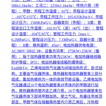
500x1.1kg/hr；工况二：2250x1.1kg/hr；传热介质（壳
程）：甲醇；壳程工作温度 ：65℃；壳程设计温度
：-105℃/155℃；壳程工作压力 ：105.635KPa(A)；壳程
设计压力：1500KPa(G)；容器类别（壳程）：II类；管
程进出口工作温度：-102.01℃（进）/40℃（出）；管程
设计温度：-104℃/65℃；管程工作压力（max.)：
6.2MPa(G)；管程设计压力：7.1MPa(G)；容器分类（管
程）：II类；换热面积：45m²；电加热器供电电源：
AC380V 50HZ 3Φ；设备总功率：375KW+25KW（备
用）；每个加热器管束功率为25KW；电加热器接线箱
防护等级：IP55；电加热器接线箱防爆等级：
ExdIIBT4；乙烯电加热气化器为间接加热形式，卧式结
构，主要由气化器壳体，换热器和电加热器管束三部分
组成，集加热换热为一体的高效节能设备。乙烯电加热
气化器通过16个电加热器管束对壳体内的甲醇进行加
热，换热器换热管内走乙烯介质，16个电加热器管束在
气化器壳体下部将甲醇加热，使之气化，热量往壳体顶
部走，甲醇气体在接触换热管内介质乙烯后，冷热相