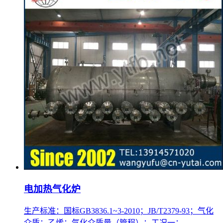
电加热气化炉
生产标准：国标GB3836.1~3-2010；JB/T2379-93；气化
介质：乙烯；气化介质量（管程）：工况一：