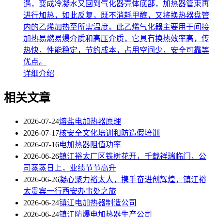
遇，变成冷凝水又回到气化器壳体底部，加热器管束再
进行加热，如此反复，既不消耗甲醇，又将换热器盘管
内的乙烯加热至所需温度。此乙烯气化器主要用于间接
加热易燃易爆介质和高压介质，它具有换热效率高，传
热快，性能稳定，节约成本，占用空间少，安全可靠等
优点。
详细介绍
相关文章
2026-07-24
熔盐电加热器原理
2026-07-17
核安全文化培训和防造假培训
2026-07-16
电加热器阻值功率
2026-06-26
镇江裕太厂区铁树花开，千载祥瑞临门，公
司蒸蒸日上，业绩节节高升
2026-06-26
凝心聚力裕太人，携手奋进创辉煌，镇江裕
太贵宾一行西安办事处之旅
2026-06-24
镇江电加热器制造公司
2026-06-24
镇江防爆电加热器生产公司