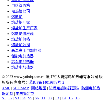
电热管价格
电热管公司
熔盐炉
熔盐炉厂家
熔盐炉生产厂家
熔盐炉供应商
熔盐炉价格
熔盐炉公司
高温高压电加热器
储能电加热器
高温电加热器
熔盐电加热器
© 2023 www.ytfbdq.com.cn 镇江裕太防爆电加热器有限公司 版
权所有 备案号：
苏ICP备14019878号-2
XML
|
SITEMAP
|
网站地图
|
防爆电加热器百科
|
防爆电加热
器定制
|
电热管定制
S1
|
S2
|
S3
|
S4
|
S5
|
S6
|
T1
|
T2
|
T3
|
T4
|
T5
|
T6
|