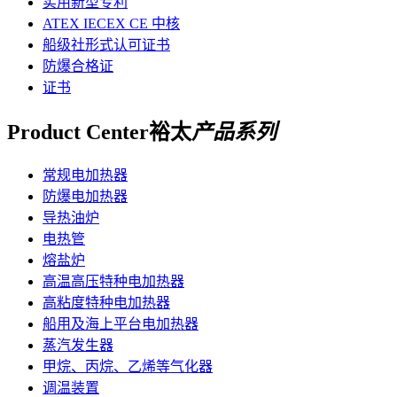
实用新型专利
ATEX IECEX CE 中核
船级社形式认可证书
防爆合格证
证书
Product Center
裕太
产品系列
常规电加热器
防爆电加热器
导热油炉
电热管
熔盐炉
高温高压特种电加热器
高粘度特种电加热器
船用及海上平台电加热器
蒸汽发生器
甲烷、丙烷、乙烯等气化器
调温装置