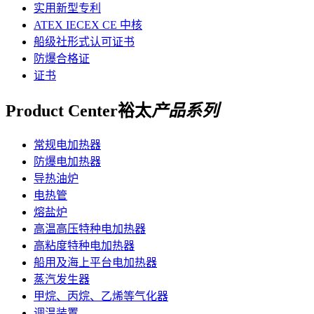
实用新型专利
ATEX IECEX CE 中核
船级社形式认可证书
防爆合格证
证书
Product Center
裕太
产品系列
常规电加热器
防爆电加热器
导热油炉
电热管
熔盐炉
高温高压特种电加热器
高粘度特种电加热器
船用及海上平台电加热器
蒸汽发生器
甲烷、丙烷、乙烯等气化器
调温装置