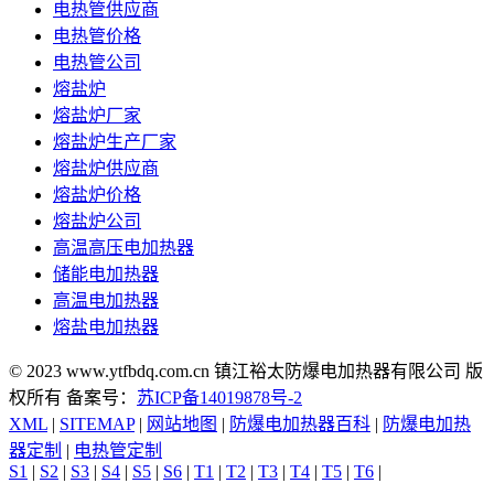
电热管供应商
电热管价格
电热管公司
熔盐炉
熔盐炉厂家
熔盐炉生产厂家
熔盐炉供应商
熔盐炉价格
熔盐炉公司
高温高压电加热器
储能电加热器
高温电加热器
熔盐电加热器
© 2023 www.ytfbdq.com.cn 镇江裕太防爆电加热器有限公司 版
权所有 备案号：
苏ICP备14019878号-2
XML
|
SITEMAP
|
网站地图
|
防爆电加热器百科
|
防爆电加热
器定制
|
电热管定制
S1
|
S2
|
S3
|
S4
|
S5
|
S6
|
T1
|
T2
|
T3
|
T4
|
T5
|
T6
|