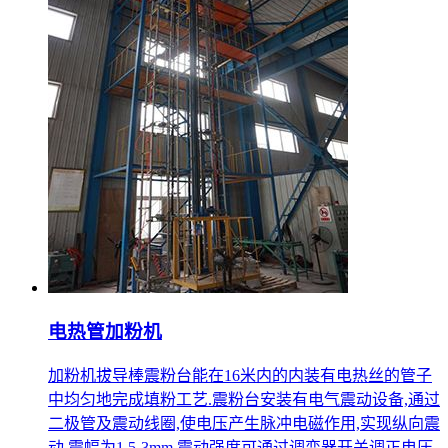
电热管加粉机
加粉机拔导棒震粉台能在16米内的内装有电热丝的管子
中均匀地完成填粉工艺.震粉台安装有电气震动设备,通过
二极管及震动线圈,使电压产生脉冲电磁作用,实现纵向震
动,震幅为1.5-3mm,震动强度可通过调变器开关调正电压