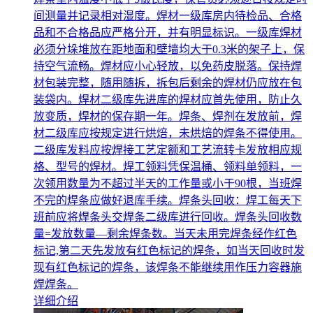
间测量并记录相对湿度。焊材一级库房内待检品、合格
品和不合格品应严格分开，并有明显标识。一级库焊材
必须分垛堆放在距地面和壁墙均大于0.3米的架子上，保
持空气流畅。焊材应小心轻放，以免药皮脱落。保持焊
材包装完整，随用随拆，拆包后剩余的焊材仍应放在包
装袋内。焊材二级库先进库的焊材应首先使用，防止久
放变质，焊材的保存期一年。焊条、焊剂在发放前，焊
材二级库应按规定进行烘焙，未烘焙的焊条不得使用。
二级库发料应按焊接工艺定额和工艺流转卡发放相应规
格、型号的焊材。焊工领料凭保温桶、领料单领料，一
次领用数量为不超过半天的工作量或小于90根，当班焊
不完的焊条应做好退库手续。焊条头回收：焊工每天下
班前应将焊条头交焊条二级库进行回收。焊条头回收数
量=发放数量—剩余焊条数。当天未用完焊条经作红色
标记,第二天先发放有红色标记的焊条，如当天回收时发
现有红色标记的焊条，该焊条不能继续用作压力容器施
焊焊条。
详细介绍