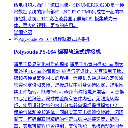
给电机均为西门子进口原装。SINUMERIK 828D是一种
将数控系统的所有部件（NC,PLC,HMI)集成在一起的操
作控制系统。TFT彩色液晶显示屏与PPU板集成为一
体，更大的视野，更宽的应用。
详细介绍
Polysoude PS-164 编程轨道式焊接机
适用于极易氧化材质的焊接,适用于小管内径9.5mm到大
管外径33.7mm的管板焊,纯净气室设计，尤其适用于钛，
镍和各种易氧化材质的焊接。焊接机头通过中心定位涨
管实现定位和夹持，焊接过程中机身保持固定，焊炬围
绕工件旋转。能与Polysoude所有焊接电源兼容，可更换
中心定位涨管，尺寸覆盖所有管件内径，无限旋转焊
炬，使用设计独特的水电分离器向焊炬提供焊接电流，
保护气体和冷却液体，同时实现无电缆缠绕旋转，闭环
调节，可确保获得精确的恒定或脉冲焊接速度，编码
器，实现可编程位置控制，复位功能：电极自动返回至