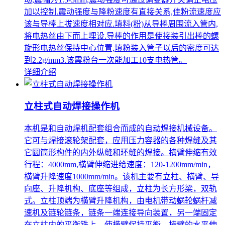
加以控制.震动强度与降粉速度有直接关系,佳粉流速度应
该与导棒上拔速度相对应.填料(粉)从导棒周围流入管内,
将电热丝由下而上埋设.导棒的作用是使接装引出棒的螺
旋形电热丝保持中心位置,填粉装入管子以后的密度可达
到2.2g/mm3.该震粉台一次能加工10支电热管。
详细介绍
立柱式自动焊接操作机
本机是和自动焊机配套组合而成的自动焊接机械设备。
它可与焊接滚轮架配套，应用压力容器的各种焊缝及其
它圆筒形构件的内外纵缝和环缝的焊接。横臂伸缩有效
行程：4000mm,横臂伸缩进给速度：120-1200mm/min，
横臂升降速度1000mm/min。该机主要有立柱、横臂、导
向座、升降机构、底座等组成，立柱为长方形梁，双轨
式。立柱顶端为横臂升降机构，由电机带动蜗轮蜗杆减
速机及链轮链条，链条一端连接导向装置，另一端固定
在立柱内的平衡铁上，使横臂保持平衡。横臂的水平伸