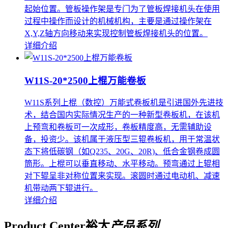
起始位置。管板操作架是专门为了管板焊接机头在使用
过程中操作而设计的机械机构，主要是通过操作架在
X,Y,Z轴方向移动来实现控制管板焊接机头的位置。
详细介绍
W11S-20*2500上棍万能卷板
W11S系列上棍（数控）万能式卷板机是引进国外先进技
术，结合国内实际情况生产的一种新型卷板机，在该机
上预弯和卷板可一次成形，卷板精度高，无需辅助设
备，投资少。该机属于液压型三辊卷板机，用于常温状
态下将低碳钢（如Q235、20G、20R)、低合金钢卷成圆
筒形。上棍可以垂直移动、水平移动。预弯通过上辊相
对下辊呈非对称位置来实现。滚圆时通过电动机、减速
机带动两下辊进行。
详细介绍
Product Center
裕太
产品系列