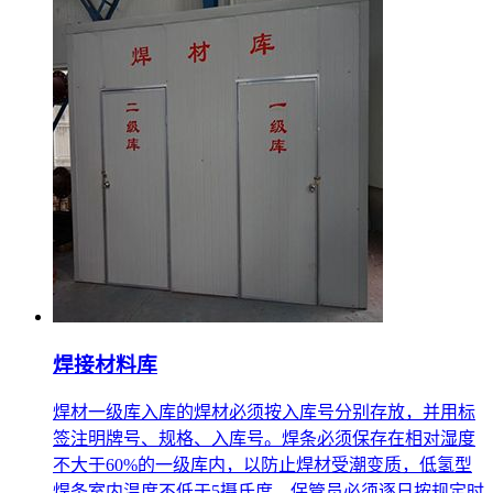
焊接材料库
焊材一级库入库的焊材必须按入库号分别存放，并用标
签注明牌号、规格、入库号。焊条必须保存在相对湿度
不大于60%的一级库内，以防止焊材受潮变质，低氢型
焊条室内温度不低于5摄氏度，保管员必须逐日按规定时