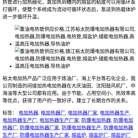
热管进行加热融化，直加热到糟内的熔盐的粘度可以用循环泵
打循环，使整个系统成为流动可循环状态后，泵送到热载体炉
进一步循环升温，
裕太电加热产品广泛应用于炼油厂、海上平台等石化企业，我
公司制造的间接加热电加热器在大庆油田、沈阳鼓风机厂、中
海油等大型公司都有应用。由于节能、占用空间小、热效率高
等优点，获得了用户的一致好评，建立了长期合作的关系。
标签：
电加热器
,
电加热器厂
,
电加热器厂家
,
电加热器生产
,
电加热器生产厂
,
电加热器生产厂家
,
防爆电加热器
,
防爆电加
热器厂
,
防爆电加热器厂家
,
防爆电加热器生产
,
防爆电加热器
生产厂
,
防爆电加热器生产厂家
,
熔盐炉
,
熔盐炉厂
,
熔盐炉厂