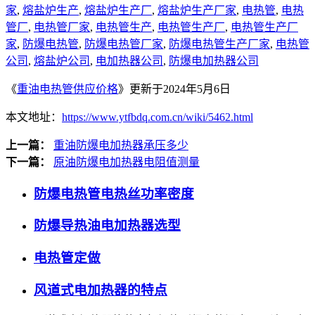
家
,
熔盐炉生产
,
熔盐炉生产厂
,
熔盐炉生产厂家
,
电热管
,
电热
管厂
,
电热管厂家
,
电热管生产
,
电热管生产厂
,
电热管生产厂
家
,
防爆电热管
,
防爆电热管厂家
,
防爆电热管生产厂家
,
电热管
公司
,
熔盐炉公司
,
电加热器公司
,
防爆电加热器公司
《
重油电热管供应价格
》更新于2024年5月6日
本文地址：
https://www.ytfbdq.com.cn/wiki/5462.html
上一篇：
重油防爆电加热器承压多少
下一篇：
原油防爆电加热器电阻值测量
防爆电热管电热丝功率密度
防爆导热油电加热器选型
电热管定做
风道式电加热器的特点