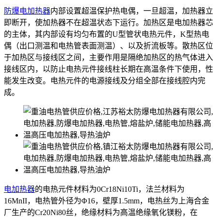
防爆电加热器
内部设置超温保护热电偶，一旦超温，加热器立
即断开，使加热器不在超温状态下运行。加热区是电加热器芯
的主体，其内部设有均匀布置的U型管状电热元件，K型热电
偶（出口测温和电热管表面测温）、以及折流板等。散热区位
于加热区与接线区之间，主要作用是隔绝加热区的热气体进入
接线区内，以防止电热元件接线柱长期在高温条件下使用，性
能发生改变。电热元件的电源接线及分组全部在接线腔内完
成。
电加热器
的电热元件材料为0Cr18Ni10Ti，法兰材料为
16MnII，电热管外径为Φ16，壁厚1.5mm，电热丝为上海合金
厂生产的Cr20Ni80丝，绝缘材料为高温绝缘氧化镁粉，在