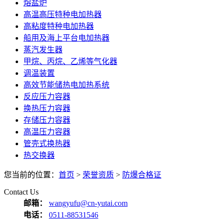
熔盐炉
高温高压特种电加热器
高粘度特种电加热器
船用及海上平台电加热器
蒸汽发生器
甲烷、丙烷、乙烯等气化器
调温装置
高效节能储热电加热系统
反应压力容器
换热压力容器
存储压力容器
高温压力容器
管壳式换热器
热交换器
您当前的位置：
首页
>
荣誉资质
>
防爆合格证
Contact Us
邮箱：
wangyufu@cn-yutai.com
电话：
0511-88531546