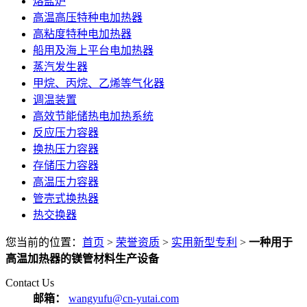
熔盐炉
高温高压特种电加热器
高粘度特种电加热器
船用及海上平台电加热器
蒸汽发生器
甲烷、丙烷、乙烯等气化器
调温装置
高效节能储热电加热系统
反应压力容器
换热压力容器
存储压力容器
高温压力容器
管壳式换热器
热交换器
您当前的位置：
首页
>
荣誉资质
>
实用新型专利
>
一种用于
高温加热器的镁管材料生产设备
Contact Us
邮箱：
wangyufu@cn-yutai.com