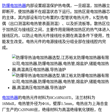
防爆电加热器
内部设置超温保护热电偶，一旦超温，加热器立
即断开，使加热器不在超温状态下运行。加热区是电加热器芯
的主体，其内部设有均匀布置的U型管状电热元件，K型热电
偶（出口测温和电热管表面测温）、以及折流板等。散热区位
于加热区与接线区之间，主要作用是隔绝加热区的热气体进入
接线区内，以防止电热元件接线柱长期在高温条件下使用，性
能发生改变。电热元件的电源接线及分组全部在接线腔内完
成。
电加热器
的电热元件材料为0Cr18Ni10Ti，法兰材料为
16MnII，电热管外径为Φ16，壁厚1.5mm，电热丝为上海合金
厂生产的Cr20Ni80丝，绝缘材料为高温绝缘氧化镁粉，在