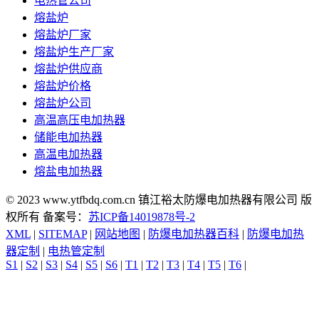
电热管公司
熔盐炉
熔盐炉厂家
熔盐炉生产厂家
熔盐炉供应商
熔盐炉价格
熔盐炉公司
高温高压电加热器
储能电加热器
高温电加热器
熔盐电加热器
© 2023 www.ytfbdq.com.cn 镇江裕太防爆电加热器有限公司 版
权所有 备案号：
苏ICP备14019878号-2
XML
|
SITEMAP
|
网站地图
|
防爆电加热器百科
|
防爆电加热
器定制
|
电热管定制
S1
|
S2
|
S3
|
S4
|
S5
|
S6
|
T1
|
T2
|
T3
|
T4
|
T5
|
T6
|