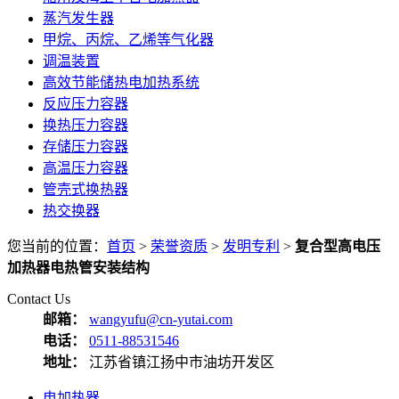
蒸汽发生器
甲烷、丙烷、乙烯等气化器
调温装置
高效节能储热电加热系统
反应压力容器
换热压力容器
存储压力容器
高温压力容器
管壳式换热器
热交换器
您当前的位置：
首页
>
荣誉资质
>
发明专利
>
复合型高电压
加热器电热管安装结构
Contact Us
邮箱：
wangyufu@cn-yutai.com
电话：
0511-88531546
地址：
江苏省镇江扬中市油坊开发区
电加热器