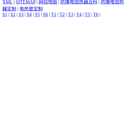
XML
|
SITEMAP
|
网站地图
|
防爆电加热器百科
|
防爆电加热
器定制
|
电热管定制
S1
|
S2
|
S3
|
S4
|
S5
|
S6
|
T1
|
T2
|
T3
|
T4
|
T5
|
T6
|