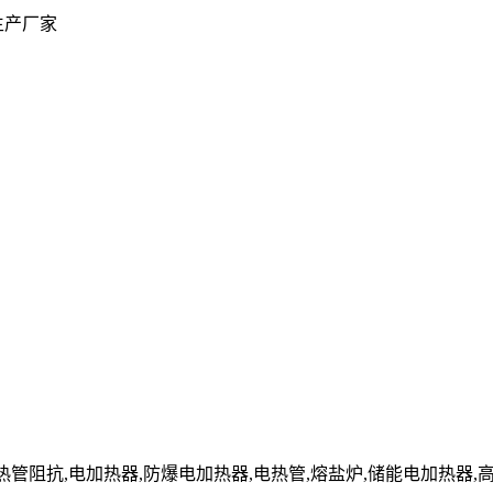
生产厂家
n」电热管阻抗,电加热器,防爆电加热器,电热管,熔盐炉,储能电加热器