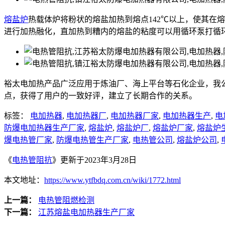
熔盐炉
热载体炉将粉状的熔盐加热到熔点142℃以上，使其在
进行加热融化，直加热到糟内的熔盐的粘度可以用循环泵打循
裕太电加热产品广泛应用于炼油厂、海上平台等石化企业，我
点，获得了用户的一致好评，建立了长期合作的关系。
标签：
电加热器
,
电加热器厂
,
电加热器厂家
,
电加热器生产
,
电
防爆电加热器生产厂家
,
熔盐炉
,
熔盐炉厂
,
熔盐炉厂家
,
熔盐炉
爆电热管厂家
,
防爆电热管生产厂家
,
电热管公司
,
熔盐炉公司
,
《
电热管阻抗
》更新于2023年3月28日
本文地址：
https://www.ytfbdq.com.cn/wiki/1772.html
上一篇：
电热管阻燃检测
下一篇：
江苏熔盐电加热器生产厂家