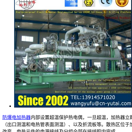
防爆电加热器
内部设置超温保护热电偶，一旦超温，加热器立
（出口测温和电热管表面测温）、以及折流板等。散热区位于
改变。电热元件的电源接线及分组全部在接线腔内完成。