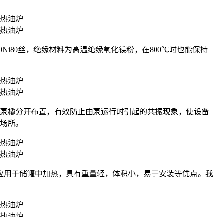
r20Ni80丝，绝缘材料为高温绝缘氧化镁粉，在800℃时也能保持
油泵橇分开布置，有效防止由泵运行时引起的共振现象，使设备
的场所。
应用于储罐中加热，具有重量轻，体积小，易于安装等优点。我