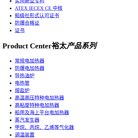
实用新型专利
ATEX IECEX CE 中核
船级社形式认可证书
防爆合格证
证书
Product Center
裕太
产品系列
常规电加热器
防爆电加热器
导热油炉
电热管
熔盐炉
高温高压特种电加热器
高粘度特种电加热器
船用及海上平台电加热器
蒸汽发生器
甲烷、丙烷、乙烯等气化器
调温装置