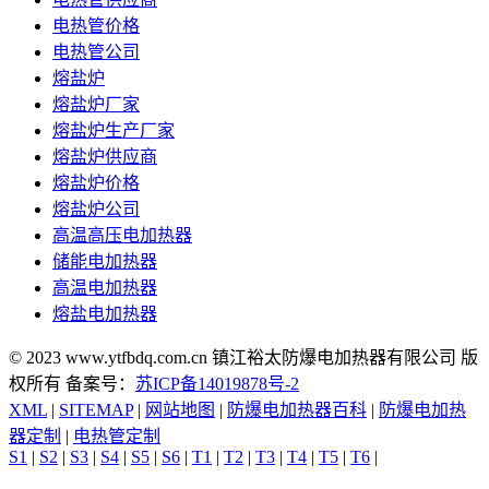
电热管价格
电热管公司
熔盐炉
熔盐炉厂家
熔盐炉生产厂家
熔盐炉供应商
熔盐炉价格
熔盐炉公司
高温高压电加热器
储能电加热器
高温电加热器
熔盐电加热器
© 2023 www.ytfbdq.com.cn 镇江裕太防爆电加热器有限公司 版
权所有 备案号：
苏ICP备14019878号-2
XML
|
SITEMAP
|
网站地图
|
防爆电加热器百科
|
防爆电加热
器定制
|
电热管定制
S1
|
S2
|
S3
|
S4
|
S5
|
S6
|
T1
|
T2
|
T3
|
T4
|
T5
|
T6
|