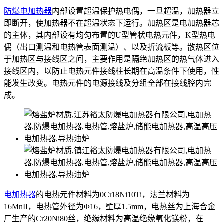
防爆电加热器
内部设置超温保护热电偶，一旦超温，加热器立
即断开，使加热器不在超温状态下运行。加热区是电加热器芯
的主体，其内部设有均匀布置的U型管状电热元件，K型热电
偶（出口测温和电热管表面测温）、以及折流板等。散热区位
于加热区与接线区之间，主要作用是隔绝加热区的热气体进入
接线区内，以防止电热元件接线柱长期在高温条件下使用，性
能发生改变。电热元件的电源接线及分组全部在接线腔内完
成。
电加热器
的电热元件材料为0Cr18Ni10Ti，法兰材料为
16MnII，电热管外径为Φ16，壁厚1.5mm，电热丝为上海合金
厂生产的Cr20Ni80丝，绝缘材料为高温绝缘氧化镁粉，在