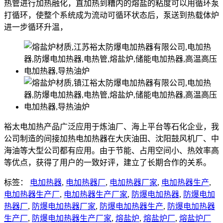
热管进行加热融化，直加热到糟内的熔盐的粘度可以用循环泵
打循环，使整个系统成为流动可循环状态后，泵送到热载体炉
进一步循环升温，
裕太电加热产品广泛应用于炼油厂、海上平台等石化企业，我
公司制造的间接加热电加热器在大庆油田、沈阳鼓风机厂、中
海油等大型公司都有应用。由于节能、占用空间小、热效率高
等优点，获得了用户的一致好评，建立了长期合作的关系。
标签：
电加热器
,
电加热器厂
,
电加热器厂家
,
电加热器生产
,
电加热器生产厂
,
电加热器生产厂家
,
防爆电加热器
,
防爆电加
热器厂
,
防爆电加热器厂家
,
防爆电加热器生产
,
防爆电加热器
生产厂
,
防爆电加热器生产厂家
,
熔盐炉
,
熔盐炉厂
,
熔盐炉厂