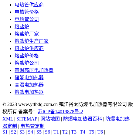
电热管供应商
电热管价格
电热管公司
熔盐炉
熔盐炉厂家
熔盐炉生产厂家
熔盐炉供应商
熔盐炉价格
熔盐炉公司
高温高压电加热器
储能电加热器
高温电加热器
熔盐电加热器
© 2023 www.ytfbdq.com.cn 镇江裕太防爆电加热器有限公司 版
权所有 备案号：
苏ICP备14019878号-2
XML
|
SITEMAP
|
网站地图
|
防爆电加热器百科
|
防爆电加热
器定制
|
电热管定制
S1
|
S2
|
S3
|
S4
|
S5
|
S6
|
T1
|
T2
|
T3
|
T4
|
T5
|
T6
|