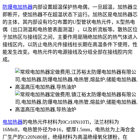
防爆电加热器
内部设置超温保护热电偶，一旦超温，加热器立
即断开，使加热器不在超温状态下运行。加热区是电加热器芯
的主体，其内部设有均匀布置的U型管状电热元件，K型热电
偶（出口测温和电热管表面测温）、以及折流板等。散热区位
于加热区与接线区之间，主要作用是隔绝加热区的热气体进入
接线区内，以防止电热元件接线柱长期在高温条件下使用，性
能发生改变。电热元件的电源接线及分组全部在接线腔内完
成。
电加热器
的电热元件材料为0Cr18Ni10Ti，法兰材料为
16MnII，电热管外径为Φ16，壁厚1.5mm，电热丝为上海合金
厂生产的Cr20Ni80丝，绝缘材料为高温绝缘氧化镁粉，在