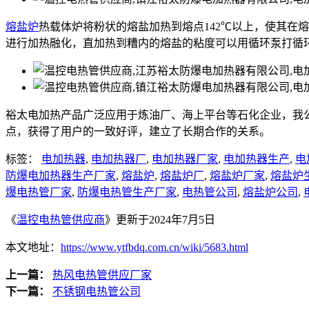
熔盐炉
热载体炉将粉状的熔盐加热到熔点142℃以上，使其在
进行加热融化，直加热到糟内的熔盐的粘度可以用循环泵打循
裕太电加热产品广泛应用于炼油厂、海上平台等石化企业，我
点，获得了用户的一致好评，建立了长期合作的关系。
标签：
电加热器
,
电加热器厂
,
电加热器厂家
,
电加热器生产
,
电
防爆电加热器生产厂家
,
熔盐炉
,
熔盐炉厂
,
熔盐炉厂家
,
熔盐炉
爆电热管厂家
,
防爆电热管生产厂家
,
电热管公司
,
熔盐炉公司
,
《
温控电热管供应商
》更新于2024年7月5日
本文地址：
https://www.ytfbdq.com.cn/wiki/5683.html
上一篇：
热风电热管供应厂家
下一篇：
不锈钢电热管公司