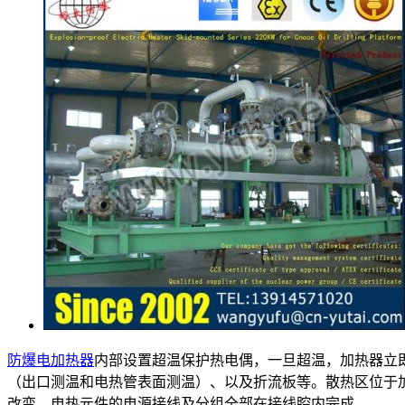
防爆电加热器
内部设置超温保护热电偶，一旦超温，加热器立
（出口测温和电热管表面测温）、以及折流板等。散热区位于
改变。电热元件的电源接线及分组全部在接线腔内完成。