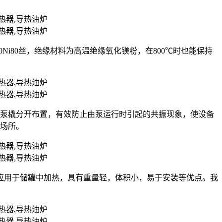
r20Ni80丝，绝缘材料为高温绝缘氧化镁粉，在800℃时也能保持
油泵橇分开布置，有效防止由泵运行时引起的共振现象，使设备
的场所。
应用于储罐中加热，具有重量轻，体积小，易于安装等优点。我