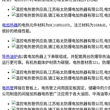
电加热器
的电热元件材料为0Cr18Ni10Ti，法兰材料为16M
很好的绝缘性能。
导热油炉
由2套电加热器上下串联组成，并配套两台防爆导热
运行更可靠。有机热载体炉材质为碳钢，电热管材质321。防
电热管
焊接在管板上，电热管之间用固定板固定，储罐中的介
公司制造的间接加热器电热管广泛应用于各大油田、中海油等