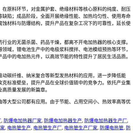
。在原料环节，对金属护套、绝缘材料等核心原料的纯度、耐压
等缺陷；成品阶段，全面开展绝缘性能、加热均匀性、使用寿命
腐蚀材料与防爆结构，提升产品在复杂工况下的可靠性，延长使
药行业的无菌杀菌、药品干燥，都离不开电加热器的核心支撑。
源领域，锂电池生产中的电极浆料搅拌、电池模组预热等环节，
产品中的电加热元件，以高效节能的特性提升了居民生活品质。
推动碳纤维、纳米复合等新型发热材料的应用，进一步降低能
攻克标准壁垒，提升产品在全球价值链中的竞争力。依托产业集
业高质量发展的新篇章。
油等大型公司都有应用。由于节能、占用空间小、热效率高等优
厂
,
防爆电加热器厂家
,
防爆电加热器生产
,
防爆电加热器生产厂
,
家
,
电热管生产
,
电热管生产厂
,
电热管生产厂家
,
防爆电热管
,
防