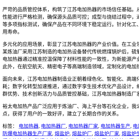
严苛的品质管控体系，构筑了江苏电加热器的市场信任基础。
性能进行严格检测，确保源头品质可控；成型与烧结过程中，
等多项指标测试，确保产品在不同环境下稳定运行。针对化工
用寿命。
多元化的应用场景，彰显了江苏电加热器的产业价值。在工业
某炼油厂采用江苏制造的电加热设备替代传统燃煤锅炉后，硫
电加热器通过精准控温保障了材料性能的一致性，为新能源产
此外，在航空航天、精密电子等高端制造领域，定制化的电加
面向未来，江苏电加热器制造业正朝着绿色化、智能化、高端
耗；数字化转型加速推进，通过数字孪生技术优化产品设计，
群优势、技术创新活力与品质管控基础，江苏电加热器制造厂
裕太电加热产品广泛应用于炼油厂、海上平台等石化企业，我
点，获得了用户的一致好评，建立了长期合作的关系。
标签：
电加热器
,
电加热器厂
,
电加热器厂家
,
电加热器生产
,
电
防爆电加热器生产厂家
,
熔盐炉
,
熔盐炉厂
,
熔盐炉厂家
,
熔盐炉