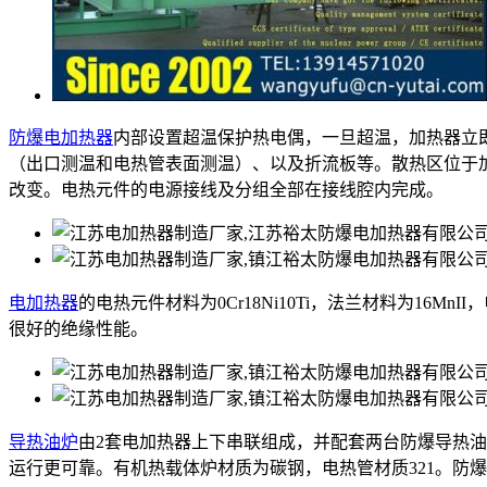
防爆电加热器
内部设置超温保护热电偶，一旦超温，加热器立
（出口测温和电热管表面测温）、以及折流板等。散热区位于
改变。电热元件的电源接线及分组全部在接线腔内完成。
电加热器
的电热元件材料为0Cr18Ni10Ti，法兰材料为16M
很好的绝缘性能。
导热油炉
由2套电加热器上下串联组成，并配套两台防爆导热
运行更可靠。有机热载体炉材质为碳钢，电热管材质321。防