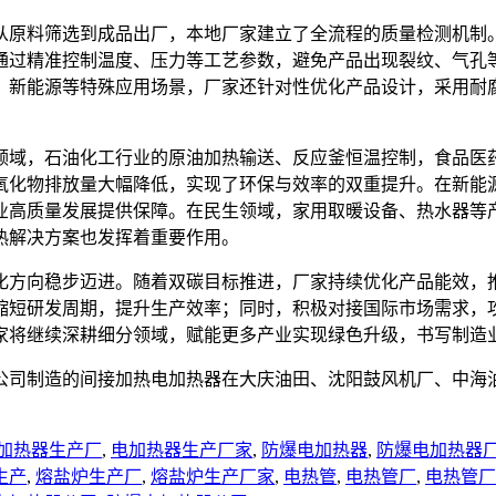
从原料筛选到成品出厂，本地厂家建立了全流程的质量检测机制
通过精准控制温度、压力等工艺参数，避免产品出现裂纹、气孔
、新能源等特殊应用场景，厂家还针对性优化产品设计，采用耐
领域，石油化工行业的原油加热输送、反应釜恒温控制，食品医
氧化物排放量大幅降低，实现了环保与效率的双重提升。在新能
业高质量发展提供保障。在民生领域，家用取暖设备、热水器等
热解决方案也发挥着重要作用。
化方向稳步迈进。随着双碳目标推进，厂家持续优化产品能效，
缩短研发周期，提升生产效率；同时，积极对接国际市场需求，
家将继续深耕细分领域，赋能更多产业实现绿色升级，书写制造
公司制造的间接加热电加热器在大庆油田、沈阳鼓风机厂、中海
加热器生产厂
,
电加热器生产厂家
,
防爆电加热器
,
防爆电加热器
生产
,
熔盐炉生产厂
,
熔盐炉生产厂家
,
电热管
,
电热管厂
,
电热管厂