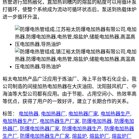
热管进行加热融化，直加热到糟内的熔盐的粘度可以用循环泵
打循环，使整个系统成为流动可循环状态后，泵送到热载体炉
进一步循环升温，
裕太电加热产品广泛应用于炼油厂、海上平台等石化企业，我
公司制造的间接加热电加热器在大庆油田、沈阳鼓风机厂、中
海油等大型公司都有应用。由于节能、占用空间小、热效率高
等优点，获得了用户的一致好评，建立了长期合作的关系。
标签：
电加热器
,
电加热器厂
,
电加热器厂家
,
电加热器生产
,
电加热器生产厂
,
电加热器生产厂家
,
防爆电加热器
,
防爆电加
热器厂
,
防爆电加热器厂家
,
防爆电加热器生产
,
防爆电加热器
生产厂
,
防爆电加热器生产厂家
,
熔盐炉
,
熔盐炉厂
,
熔盐炉厂