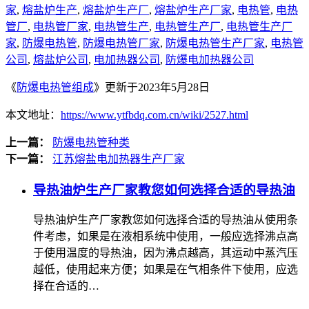
家
,
熔盐炉生产
,
熔盐炉生产厂
,
熔盐炉生产厂家
,
电热管
,
电热
管厂
,
电热管厂家
,
电热管生产
,
电热管生产厂
,
电热管生产厂
家
,
防爆电热管
,
防爆电热管厂家
,
防爆电热管生产厂家
,
电热管
公司
,
熔盐炉公司
,
电加热器公司
,
防爆电加热器公司
《
防爆电热管组成
》更新于2023年5月28日
本文地址：
https://www.ytfbdq.com.cn/wiki/2527.html
上一篇：
防爆电热管种类
下一篇：
江苏熔盐电加热器生产厂家
导热油炉生产厂家教您如何选择合适的导热油
导热油炉生产厂家教您如何选择合适的导热油从使用条
件考虑，如果是在液相系统中使用，一般应选择沸点高
于使用温度的导热油，因为沸点越高，其运动中蒸汽压
越低，使用起来方便；如果是在气相条件下使用，应选
择在合适的…