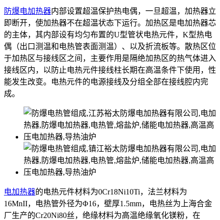
防爆电加热器
内部设置超温保护热电偶，一旦超温，加热器立
即断开，使加热器不在超温状态下运行。加热区是电加热器芯
的主体，其内部设有均匀布置的U型管状电热元件，K型热电
偶（出口测温和电热管表面测温）、以及折流板等。散热区位
于加热区与接线区之间，主要作用是隔绝加热区的热气体进入
接线区内，以防止电热元件接线柱长期在高温条件下使用，性
能发生改变。电热元件的电源接线及分组全部在接线腔内完
成。
电加热器
的电热元件材料为0Cr18Ni10Ti，法兰材料为
16MnII，电热管外径为Φ16，壁厚1.5mm，电热丝为上海合金
厂生产的Cr20Ni80丝，绝缘材料为高温绝缘氧化镁粉，在