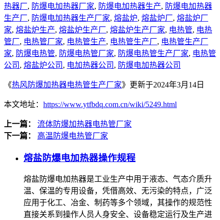
热器厂
,
防爆电加热器厂家
,
防爆电加热器生产
,
防爆电加热器
生产厂
,
防爆电加热器生产厂家
,
熔盐炉
,
熔盐炉厂
,
熔盐炉厂
家
,
熔盐炉生产
,
熔盐炉生产厂
,
熔盐炉生产厂家
,
电热管
,
电热
管厂
,
电热管厂家
,
电热管生产
,
电热管生产厂
,
电热管生产厂
家
,
防爆电热管
,
防爆电热管厂家
,
防爆电热管生产厂家
,
电热管
公司
,
熔盐炉公司
,
电加热器公司
,
防爆电加热器公司
《
热风防爆加热器电热管生产厂家
》更新于2024年3月14日
本文地址：
https://www.ytfbdq.com.cn/wiki/5249.html
上一篇：
流体防爆加热器电热管厂家
下一篇：
高温防爆电热管厂家
熔盐防爆电加热器操作规程
熔盐防爆电加热器是工业生产中用于液态、气态介质升
温、保温的专用设备，凭借高效、无污染的特点，广泛
应用于化工、冶金、制药等多个领域，其操作的规范性
直接关系到操作人员人身安全、设备稳定运行及生产进