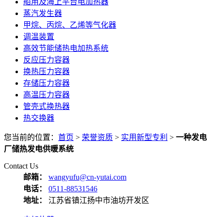
船用及海上平台电加热器
蒸汽发生器
甲烷、丙烷、乙烯等气化器
调温装置
高效节能储热电加热系统
反应压力容器
换热压力容器
存储压力容器
高温压力容器
管壳式换热器
热交换器
您当前的位置：
首页
>
荣誉资质
>
实用新型专利
>
一种发电
厂储热发电供暖系统
Contact Us
邮箱：
wangyufu@cn-yutai.com
电话：
0511-88531546
地址：
江苏省镇江扬中市油坊开发区