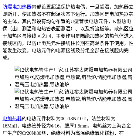
防爆电加热器
内部设置超温保护热电偶，一旦超温，加热器立
即断开，使加热器不在超温状态下运行。加热区是电加热器芯
的主体，其内部设有均匀布置的U型管状电热元件，K型热电
偶（出口测温和电热管表面测温）、以及折流板等。散热区位
于加热区与接线区之间，主要作用是隔绝加热区的热气体进入
接线区内，以防止电热元件接线柱长期在高温条件下使用，性
能发生改变。电热元件的电源接线及分组全部在接线腔内完
成。
电加热器
的电热元件材料为0Cr18Ni10Ti，法兰材料为
16MnII，电热管外径为Φ16，壁厚1.5mm，电热丝为上海合金
厂生产的Cr20Ni80丝，绝缘材料为高温绝缘氧化镁粉，在