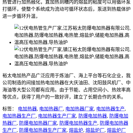
热管进行加热融化，直加热到糟内的熔盐的粘度可以用循环泵
打循环，使整个系统成为流动可循环状态后，泵送到热载体炉
进一步循环升温，
裕太电加热产品广泛应用于炼油厂、海上平台等石化企业，我
公司制造的间接加热电加热器在大庆油田、沈阳鼓风机厂、中
海油等大型公司都有应用。由于节能、占用空间小、热效率高
等优点，获得了用户的一致好评，建立了长期合作的关系。
标签：
电加热器
,
电加热器厂
,
电加热器厂家
,
电加热器生产
,
电加热器生产厂
,
电加热器生产厂家
,
防爆电加热器
,
防爆电加
热器厂
,
防爆电加热器厂家
,
防爆电加热器生产
,
防爆电加热器
生产厂
,
防爆电加热器生产厂家
,
熔盐炉
,
熔盐炉厂
,
熔盐炉厂