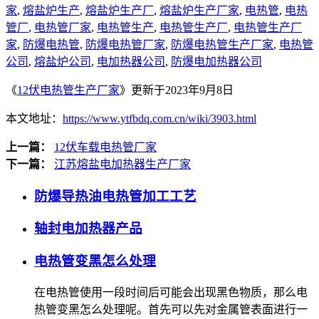
家
,
熔盐炉生产
,
熔盐炉生产厂
,
熔盐炉生产厂家
,
电热管
,
电热
管厂
,
电热管厂家
,
电热管生产
,
电热管生产厂
,
电热管生产厂
家
,
防爆电热管
,
防爆电热管厂家
,
防爆电热管生产厂家
,
电热管
公司
,
熔盐炉公司
,
电加热器公司
,
防爆电加热器公司
《
12伏电热管生产厂家
》更新于2023年9月8日
本文地址：
https://www.ytfbdq.com.cn/wiki/3903.html
上一篇：
12伏车载电热管厂家
下一篇：
江苏熔盐电加热器生产厂家
防爆导热油电热管加工工艺
轴封电加热器产品
电热管变黑怎么处理
在电热管使用一段时间后可能会出现黑色物质，那么电
热管变黑怎么处理呢。首先可以先对金属管表面进行一