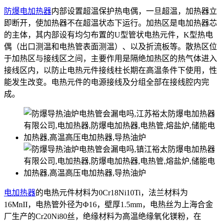
防爆电加热器
内部设置超温保护热电偶，一旦超温，加热器立
即断开，使加热器不在超温状态下运行。加热区是电加热器芯
的主体，其内部设有均匀布置的U型管状电热元件，K型热电
偶（出口测温和电热管表面测温）、以及折流板等。散热区位
于加热区与接线区之间，主要作用是隔绝加热区的热气体进入
接线区内，以防止电热元件接线柱长期在高温条件下使用，性
能发生改变。电热元件的电源接线及分组全部在接线腔内完
成。
电加热器
的电热元件材料为0Cr18Ni10Ti，法兰材料为
16MnII，电热管外径为Φ16，壁厚1.5mm，电热丝为上海合金
厂生产的Cr20Ni80丝，绝缘材料为高温绝缘氧化镁粉，在