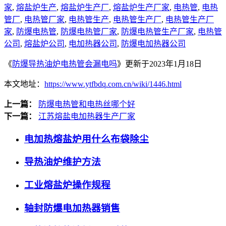
家
,
熔盐炉生产
,
熔盐炉生产厂
,
熔盐炉生产厂家
,
电热管
,
电热
管厂
,
电热管厂家
,
电热管生产
,
电热管生产厂
,
电热管生产厂
家
,
防爆电热管
,
防爆电热管厂家
,
防爆电热管生产厂家
,
电热管
公司
,
熔盐炉公司
,
电加热器公司
,
防爆电加热器公司
《
防爆导热油炉电热管会漏电吗
》更新于2023年1月18日
本文地址：
https://www.ytfbdq.com.cn/wiki/1446.html
上一篇：
防爆电热管和电热丝哪个好
下一篇：
江苏熔盐电加热器生产厂家
电加热熔盐炉用什么布袋除尘
导热油炉维护方法
工业熔盐炉操作规程
轴封防爆电加热器销售