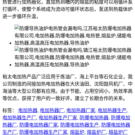
热管进行加热融化，直加热到糟内的熔盐的粘度可以用循环泵
打循环，使整个系统成为流动可循环状态后，泵送到热载体炉
进一步循环升温，
裕太电加热产品广泛应用于炼油厂、海上平台等石化企业，我
公司制造的间接加热电加热器在大庆油田、沈阳鼓风机厂、中
海油等大型公司都有应用。由于节能、占用空间小、热效率高
等优点，获得了用户的一致好评，建立了长期合作的关系。
标签：
电加热器
,
电加热器厂
,
电加热器厂家
,
电加热器生产
,
电加热器生产厂
,
电加热器生产厂家
,
防爆电加热器
,
防爆电加
热器厂
,
防爆电加热器厂家
,
防爆电加热器生产
,
防爆电加热器
生产厂
,
防爆电加热器生产厂家
,
熔盐炉
,
熔盐炉厂
,
熔盐炉厂