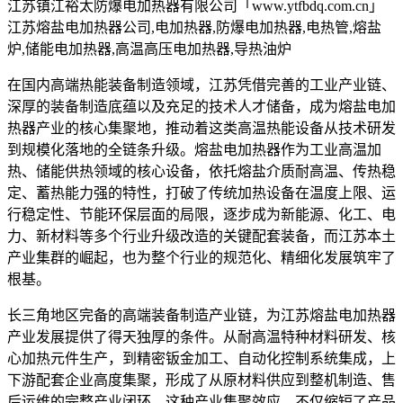
江苏镇江裕太防爆电加热器有限公司「www.ytfbdq.com.cn」
江苏熔盐电加热器公司,电加热器,防爆电加热器,电热管,熔盐
炉,储能电加热器,高温高压电加热器,导热油炉
在国内高端热能装备制造领域，江苏凭借完善的工业产业链、
深厚的装备制造底蕴以及充足的技术人才储备，成为熔盐电加
热器产业的核心集聚地，推动着这类高温热能设备从技术研发
到规模化落地的全链条升级。熔盐电加热器作为工业高温加
热、储能供热领域的核心设备，依托熔盐介质耐高温、传热稳
定、蓄热能力强的特性，打破了传统加热设备在温度上限、运
行稳定性、节能环保层面的局限，逐步成为新能源、化工、电
力、新材料等多个行业升级改造的关键配套装备，而江苏本土
产业集群的崛起，也为整个行业的规范化、精细化发展筑牢了
根基。
长三角地区完备的高端装备制造产业链，为江苏熔盐电加热器
产业发展提供了得天独厚的条件。从耐高温特种材料研发、核
心加热元件生产，到精密钣金加工、自动化控制系统集成，上
下游配套企业高度集聚，形成了从原材料供应到整机制造、售
后运维的完整产业闭环。这种产业集聚效应，不仅缩短了产品