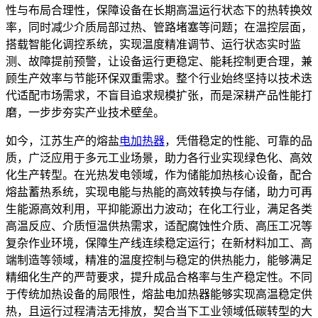
性与布局合理性，保障设备在长期高温运行状态下的热转换效
率，同时减少介质局部过热、管路堵塞等问题；在温控层面，
搭载智能化调控系统，实现温度精准调节、运行状态实时监
测、故障提前预警，让设备运行更稳定、能耗控制更合理，兼
顾生产效率与节能环保双重需求。整个行业始终坚持以技术迭
代适配市场需求，不盲目追求规模扩张，而是深耕产品性能打
磨，一步步夯实产业技术壁垒。
如今，江苏生产的熔盐
电加热器
，凭借稳定的性能、可靠的品
质，广泛应用于多元工业场景，助力各行业实现绿色化、高效
化生产转型。在光热发电领域，作为储能加热核心设备，配合
熔盐蓄热系统，实现电能与热能的高效转换与存储，助力可再
生能源高效利用，平抑能源出力波动；在化工行业，满足各类
高温反应、介质恒温供热需求，适配腐蚀性介质、高压工况等
复杂作业环境，保障生产线连续稳定运行；在新材料加工、高
端制造等领域，精准的温度控制与稳定的供热能力，能够满足
精细化生产的严苛要求，提升成品合格率与生产稳定性。不同
于传统加热设备的局限性，熔盐电加热器能够实现高温稳定供
热，且运行过程清洁无排放，契合当下工业领域低碳转型的大