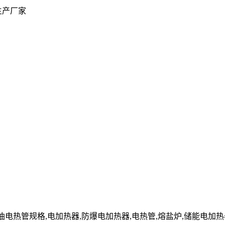
生产厂家
n」原油电热管规格,电加热器,防爆电加热器,电热管,熔盐炉,储能电