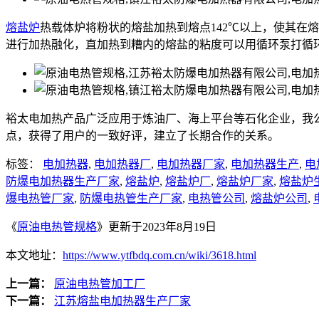
熔盐炉
热载体炉将粉状的熔盐加热到熔点142℃以上，使其在
进行加热融化，直加热到糟内的熔盐的粘度可以用循环泵打循
裕太电加热产品广泛应用于炼油厂、海上平台等石化企业，我
点，获得了用户的一致好评，建立了长期合作的关系。
标签：
电加热器
,
电加热器厂
,
电加热器厂家
,
电加热器生产
,
电
防爆电加热器生产厂家
,
熔盐炉
,
熔盐炉厂
,
熔盐炉厂家
,
熔盐炉
爆电热管厂家
,
防爆电热管生产厂家
,
电热管公司
,
熔盐炉公司
,
《
原油电热管规格
》更新于2023年8月19日
本文地址：
https://www.ytfbdq.com.cn/wiki/3618.html
上一篇：
原油电热管加工厂
下一篇：
江苏熔盐电加热器生产厂家