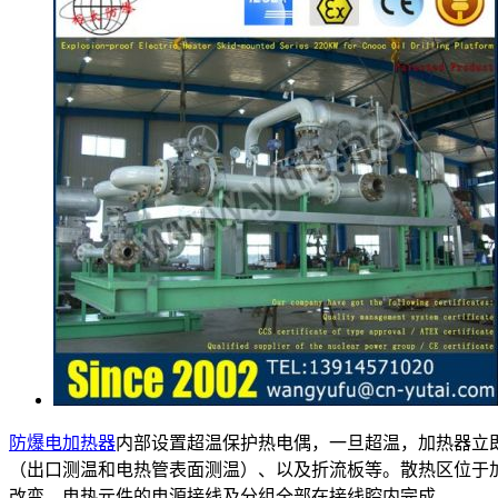
防爆电加热器
内部设置超温保护热电偶，一旦超温，加热器立
（出口测温和电热管表面测温）、以及折流板等。散热区位于
改变。电热元件的电源接线及分组全部在接线腔内完成。