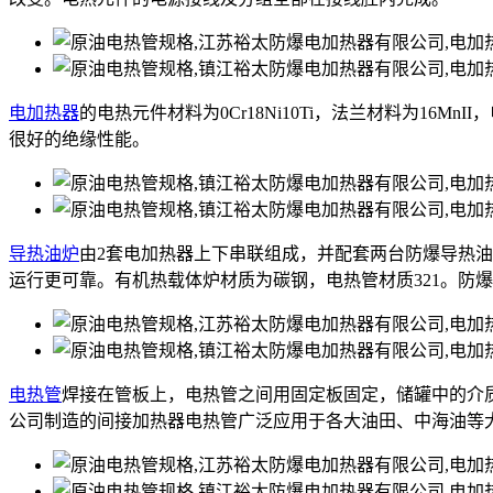
电加热器
的电热元件材料为0Cr18Ni10Ti，法兰材料为16M
很好的绝缘性能。
导热油炉
由2套电加热器上下串联组成，并配套两台防爆导热
运行更可靠。有机热载体炉材质为碳钢，电热管材质321。防
电热管
焊接在管板上，电热管之间用固定板固定，储罐中的介
公司制造的间接加热器电热管广泛应用于各大油田、中海油等