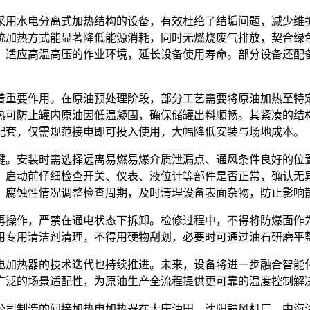
采用水电分离式加热结构的设备，有效杜绝了结垢问题，减少维
统加热方式能显著降低能源消耗，同时无燃烧废气排放，契合绿
，适应高温高压的作业环境，延长设备使用寿命。部分设备还配
着重要作用。在原油预处理阶段，部分工艺需要将原油加热至特
热可防止罐内原油因低温凝固，确保储罐出料顺畅。其紧凑的结
配套，仅需规范接电即可投入使用，大幅降低安装与场地成本。
键。安装时需选择远离易燃易爆介质泄漏点、通风条件良好的位
，启动前仔细检查开关、仪表、液位计等部件是否正常，确认无
、腐蚀性情况调整检查周期，及时清理设备表面杂物，防止影响
再操作，严禁在通电状态下拆卸。检修过程中，不得将防爆面作
用专用清洁剂清理，不得用硬物刮划，必要时可通过油石研磨平
电加热器的技术迭代也持续推进。未来，设备将进一步融合智能
广泛的场景适配性，为原油生产全流程提供更可靠的温度控制解
公司制造的间接加热电加热器在大庆油田、沈阳鼓风机厂、中海