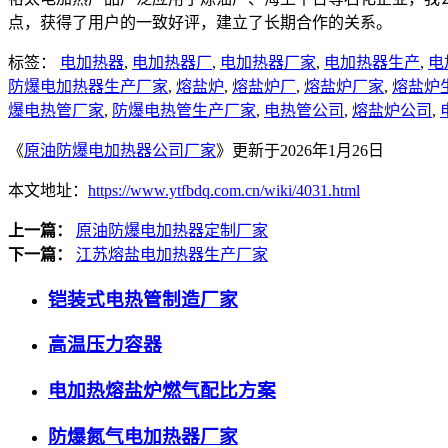
点，获得了用户的一致好评，建立了长期合作的关系。
标签：
电加热器
,
电加热器厂
,
电加热器厂家
,
电加热器生产
,
电
防爆电加热器生产厂家
,
熔盐炉
,
熔盐炉厂
,
熔盐炉厂家
,
熔盐炉
爆电热管厂家
,
防爆电热管生产厂家
,
电热管公司
,
熔盐炉公司
,
《
原油防爆电加热器公司厂家
》更新于2026年1月26日
本文地址：
https://www.ytfbdq.com.cn/wiki/4031.html
上一篇：
原油防爆电加热器定制厂家
下一篇：
江苏熔盐电加热器生产厂家
铠装式电热管制造厂家
高温压力容器
电加热熔盐炉燃气配比方案
防爆氮气电加热器厂家