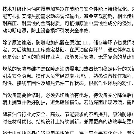
技术升级让原油防爆电加热器在节能与安全性能上持续优化。
能可根据实际热能需求动态调整输出，避免空载能耗，相比传
耐高压、耐腐蚀的金属材质，可抵御原油中腐蚀性成分的侵蚀
动切断电源，防止设备损坏引发安全事故。
除了原油输送，防爆电加热器在原油加工、储存等环节也发挥
定，为后续加工工序奠定基础。在原油储存环节，通过伴热加
还是偏远矿区的临时作业点，都能灵活安装，无需复杂的基建
规范的安装与维护是保障原油防爆电加热器长期稳定运行的关
引发安全隐患。操作人员需经过专业培训，熟悉设备操作规程
封性、接线牢固性及加热元件工作状态，根据作业环境的粉尘
当设备需要检修时，必须先切断所有电源，待设备充分降温后
朝上搁置并做好防护，避免磕碰损伤。若防爆面出现污渍，需
随着油气行业对安全、高效、节能要求的不断提升，原油防爆
时在材料优化、结构设计上持续创新，兼顾更高的热效率与更
裕太电加热产品广泛应用于炼油厂、海上平台等石化企业，我