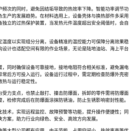
护频次的同时，避免因结垢导致的热效率下降。智能功率调节功
色生产的发展趋势。在材料选用上，设备壳体与换热部件多采用
备独立的过热保护装置，当发热元件温度超出安全阈值时，会自
定温度以实现组分分离，设备精准的温控能力可保障分离效果稳
构设计也适配空间有限的作业场景，无论是陆地油站、海上平台
置，同时确保设备可靠接地，接地电阻符合相关标准，避免漏电
异常后方可投入运行。设备运行过程中，需定期检查防爆外壳密
散热与运行稳定性。
为受力支点，也禁止敲打、撞击防爆面，拆卸的零件需将防爆面
整，检修完成后在防爆面涂抹防锈油，防止生锈影响密封性能。
化技术，实现远程监控、故障预警等功能，提升操作便捷性；同
决方案，助力行业向绿色、安全、高效方向发展。
油等大型公司都有应用。由于节能、占用空间小、热效率高等优