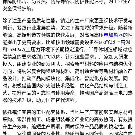
保障防电击、防过热、防爆等各项防护性能达标，为工业生产
安全保驾护航。
除了注重产品品质与性能，镇江的生产厂家更重视技术研发与
创新，紧跟行业发展趋势，关注下游领域的需求升级。随着新
能源、高端制造等领域的快速发展，对高温高压
电加热器
的性
能提出了更高要求，比如核电领域需要设备在600℃以上高温
和25MPa以上压力环境下长期稳定运行，半导体制造领域对控
温精度的要求达到±1℃以内。针对这些需求，厂家加大研发
投入，组建专业的研发团队，探索新型材料的应用与结构优化
方向，将纳米复合陶瓷绝缘材料、高耐蚀合金等新材料融入产
品设计，推动产品向模块化、集成化、智能化方向发展。同
时，积极借鉴国内外先进技术经验，优化产品结构与制造工
艺，提升产品的可靠性与使用寿命，推动国产高温高压电加热
器的技术升级，助力国产替代进程。
依托镇江完善的工业配套体系，当地生产厂家能够实现原材料
采购、零部件加工、成品组装等全产业链的高效协同，有效提
升生产效率，缩短生产周期，同时保障产品品质的稳定性。此
外，厂家注重服务的专业性，能够根据不同行业、不同客户的