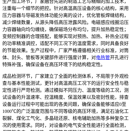
生产加工环节，厂家融合先进的制造工艺与精细的加工技术，
注重每一个细节的把控。针对高温高压设备的核心结构，采用
压力容器与导磁发热体功能分离的设计，优化管板焊缝结构，
减少焊缝数量，从源头降低高压泄露风险。电磁感应线圈沿压
力容器轴向均匀缠绕，确保磁场分布均匀，提升加热稳定性；
变频控制器的合理搭配，能够实现对预热、加热、补热全过程
的功率精准调控，适配不同工况下的温度需求，同时具备良好
的节能效果。生产过程中，厂家严格遵循相关行业标准，对筒
体、封头、管板等关键部件进行强度计算，对
电热管
开孔进行
特殊补强，确保设备在高压环境下的结构稳定性。
成品检测环节，厂家建立了全面的检测体系，不局限于外观检
查与基本性能测试，更针对高温高压工况下的运行安全性与稳
定性进行严苛检测。通过模拟不同压力、温度等级的工况，测
试设备的升温速率、控温精度、保温效果以及密封性能，排查
设备运行过程中可能出现的各类问题，确保设备能够适应0至
1000℃的广泛温度范围与不同等级的高压环境，满足石油化工
裂解、煤化工气化、多晶硅还原、核电辅助加热等多种复杂工
况的使用需求。同时，对设备的电气安全性能进行全面检测，