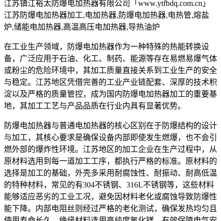
江苏镇江裕太防爆电加热器有限公司「www.ytfbdq.com.cn」
江苏防爆电加热器加工,电加热器,防爆电加热器,电热管,熔盐
炉,储能电加热器,高温高压电加热器,导热油炉
在工业生产领域，防爆电加热器作为一种特殊的热能转换设
备，广泛应用于石油、化工、制药、能源等存在易燃易爆气体
或粉尘的危险环境中，其加工质量直接关系到工业生产的安全
与稳定。江苏地区凭借完善的工业产业链配套、深厚的技术积
淀以及严格的质量管控，成为国内防爆电加热器加工的重要基
地，其加工工艺与产品品质在行业内具有显著优势。
防爆电加热器与普通电加热器的核心区别在于防爆结构的设计
与加工，其核心要求是确保设备内部即使发生燃爆，也不会引
燃外部的爆炸性环境。江苏地区的加工企业在生产过程中，从
原材料选用到每一道加工工序，都执行严格的标准。原材料的
选择是加工的基础，外壳多采用耐腐蚀性、耐振动、耐高低温
的特种材料，常见的有304不锈钢、316L不锈钢等，这些材料
能够适应恶劣的工业工况，避免因材料老化或腐蚀导致防爆性
能下降。内部电阻丝则经过严格的老化测试，确保发热均匀且
使用寿命长久，绝缘材料选用高纯度氧化镁，有效保障电气安