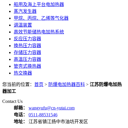
船用及海上平台电加热器
蒸汽发生器
甲烷、丙烷、乙烯等气化器
调温装置
高效节能储热电加热系统
反应压力容器
换热压力容器
存储压力容器
高温压力容器
管壳式换热器
热交换器
您当前的位置：
首页
>
防爆电加热器百科
>
江苏防爆电加热
器加工
Contact Us
邮箱：
wangyufu@cn-yutai.com
电话：
0511-88531546
地址：
江苏省镇江扬中市油坊开发区