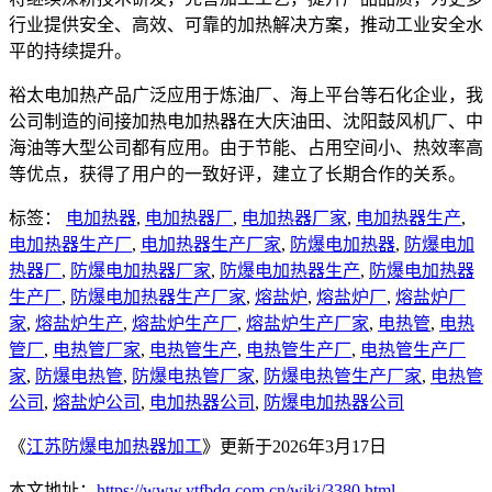
行业提供安全、高效、可靠的加热解决方案，推动工业安全水
平的持续提升。
裕太电加热产品广泛应用于炼油厂、海上平台等石化企业，我
公司制造的间接加热电加热器在大庆油田、沈阳鼓风机厂、中
海油等大型公司都有应用。由于节能、占用空间小、热效率高
等优点，获得了用户的一致好评，建立了长期合作的关系。
标签：
电加热器
,
电加热器厂
,
电加热器厂家
,
电加热器生产
,
电加热器生产厂
,
电加热器生产厂家
,
防爆电加热器
,
防爆电加
热器厂
,
防爆电加热器厂家
,
防爆电加热器生产
,
防爆电加热器
生产厂
,
防爆电加热器生产厂家
,
熔盐炉
,
熔盐炉厂
,
熔盐炉厂
家
,
熔盐炉生产
,
熔盐炉生产厂
,
熔盐炉生产厂家
,
电热管
,
电热
管厂
,
电热管厂家
,
电热管生产
,
电热管生产厂
,
电热管生产厂
家
,
防爆电热管
,
防爆电热管厂家
,
防爆电热管生产厂家
,
电热管
公司
,
熔盐炉公司
,
电加热器公司
,
防爆电加热器公司
《
江苏防爆电加热器加工
》更新于2026年3月17日
本文地址：
https://www.ytfbdq.com.cn/wiki/3380.html