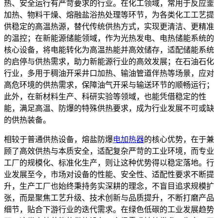
热、安全运行有严苛要求的行业。在化工领域，常用于反应釜
加热、物料干燥、熔融盐浴热处理等环节，为各类化工工艺提
供稳定的高温热源，替代传统供热方式，实现更清洁、更精准
的温控；在新能源储能领域，作为光热发电、电热储能系统的
核心设备，将电能转化为高温热能并高效储存，适配储能系统
的启停与供热需求，助力新能源行业的高效发展；在石油石化
行业，多用于稠油开采井口加热、输油管道伴热等场景，应对
高危环境的供热需求，保障油气开采与输送环节的顺畅运行；
此外，在新材料生产、科研实验等领域，也能凭借稳定的性
能，满足高温、防爆的特殊供热要求，成为行业发展不可或缺
的供热装备。
相较于普通供热设备，熔盐防爆
电加热器
的核心优势，在于兼
顾了高效供热与本质安全，适配复杂严苛的工业环境，而专业
工厂的规模化、标准化生产，则让这种优势得以稳定落地。行
业发展至今，市场对设备的性能、安全性、适配性要求不断提
升，生产工厂也始终秉持务实深耕的理念，不盲目追求规模扩
张，而是聚焦工艺升级、技术创新与品质提升，不断打磨产品
细节，贴合下游行业的迭代需求。在绿色低碳的工业发展趋势