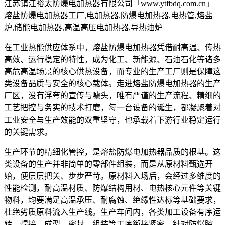
江苏镇江裕太防爆电加热器有限公司「www.ytfbdq.com.cn」
熔盐防爆电加热器工厂,电加热器,防爆电加热器,电热管,熔盐
炉,储能电加热器,高温高压电加热器,导热油炉
在工业热能供应体系中，熔盐防爆电加热器凭借耐高温、传热
高效、运行稳定的特性，成为化工、新能源、石油石化等诸多
高危高温场景的核心供热设备，而专业的生产工厂则是保障这
类设备品质与安全的核心载体。走进熔盐防爆电加热器的生产
厂区，没有浮夸的宣传与噱头，唯有严谨的生产流程、精细的
工艺把控与务实的技术打磨，每一台设备的诞生，都凝聚着对
工业安全与生产效能的双重坚守，也承载着下游行业稳定运行
的关键需求。
生产环节的精细化管控，是熔盐防爆电加热器品质的根基。这
类设备的生产并非简单的零部件组装，而是从原材料甄选开
始，便层层把关、步步严苛。原材料入场后，会经过多维度的
性能检测，耐高温材质、防爆结构用材、电热核心元件等关键
物料，均要满足高温承压、耐腐蚀、绝缘性达标等基础要求，
杜绝劣质原料流入生产线。生产车间内，各类加工设备有序运
转，焊接、成型、密封、组装等工序衔接紧密，针对防爆腔