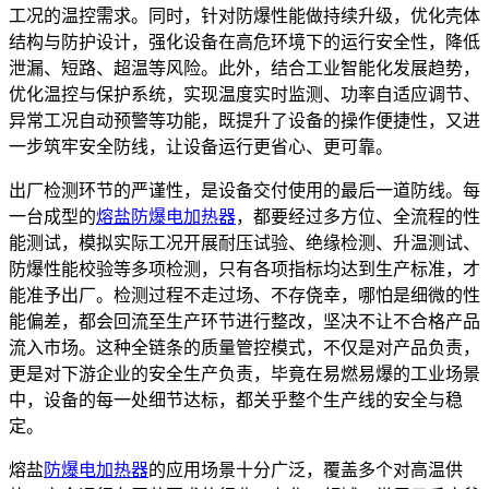
工况的温控需求。同时，针对防爆性能做持续升级，优化壳体
结构与防护设计，强化设备在高危环境下的运行安全性，降低
泄漏、短路、超温等风险。此外，结合工业智能化发展趋势，
优化温控与保护系统，实现温度实时监测、功率自适应调节、
异常工况自动预警等功能，既提升了设备的操作便捷性，又进
一步筑牢安全防线，让设备运行更省心、更可靠。
出厂检测环节的严谨性，是设备交付使用的最后一道防线。每
一台成型的
熔盐防爆电加热器
，都要经过多方位、全流程的性
能测试，模拟实际工况开展耐压试验、绝缘检测、升温测试、
防爆性能校验等多项检测，只有各项指标均达到生产标准，才
能准予出厂。检测过程不走过场、不存侥幸，哪怕是细微的性
能偏差，都会回流至生产环节进行整改，坚决不让不合格产品
流入市场。这种全链条的质量管控模式，不仅是对产品负责，
更是对下游企业的安全生产负责，毕竟在易燃易爆的工业场景
中，设备的每一处细节达标，都关乎整个生产线的安全与稳
定。
熔盐
防爆电加热器
的应用场景十分广泛，覆盖多个对高温供