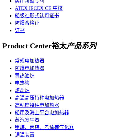
实用新型专利
ATEX IECEX CE 中核
船级社形式认可证书
防爆合格证
证书
Product Center
裕太
产品系列
常规电加热器
防爆电加热器
导热油炉
电热管
熔盐炉
高温高压特种电加热器
高粘度特种电加热器
船用及海上平台电加热器
蒸汽发生器
甲烷、丙烷、乙烯等气化器
调温装置