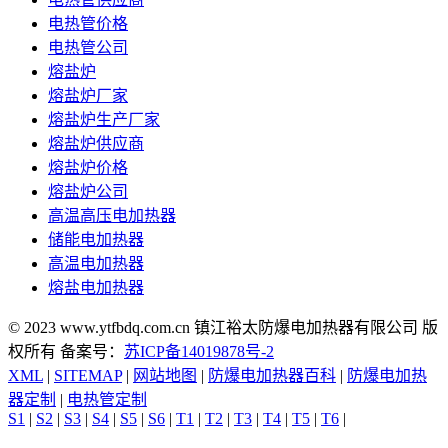
电热管价格
电热管公司
熔盐炉
熔盐炉厂家
熔盐炉生产厂家
熔盐炉供应商
熔盐炉价格
熔盐炉公司
高温高压电加热器
储能电加热器
高温电加热器
熔盐电加热器
© 2023 www.ytfbdq.com.cn 镇江裕太防爆电加热器有限公司 版
权所有 备案号：
苏ICP备14019878号-2
XML
|
SITEMAP
|
网站地图
|
防爆电加热器百科
|
防爆电加热
器定制
|
电热管定制
S1
|
S2
|
S3
|
S4
|
S5
|
S6
|
T1
|
T2
|
T3
|
T4
|
T5
|
T6
|