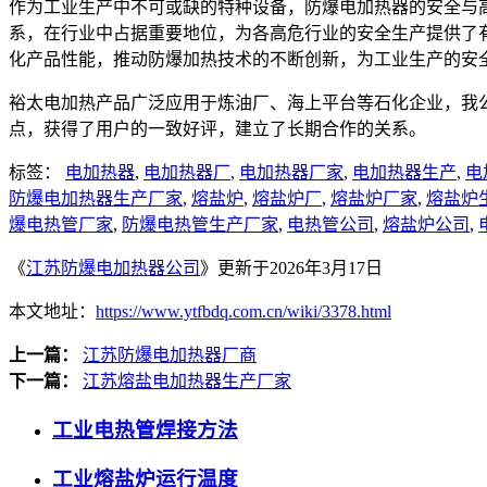
作为工业生产中不可或缺的特种设备，防爆电加热器的安全与
系，在行业中占据重要地位，为各高危行业的安全生产提供了
化产品性能，推动防爆加热技术的不断创新，为工业生产的安
裕太电加热产品广泛应用于炼油厂、海上平台等石化企业，我
点，获得了用户的一致好评，建立了长期合作的关系。
标签：
电加热器
,
电加热器厂
,
电加热器厂家
,
电加热器生产
,
电
防爆电加热器生产厂家
,
熔盐炉
,
熔盐炉厂
,
熔盐炉厂家
,
熔盐炉
爆电热管厂家
,
防爆电热管生产厂家
,
电热管公司
,
熔盐炉公司
,
《
江苏防爆电加热器公司
》更新于2026年3月17日
本文地址：
https://www.ytfbdq.com.cn/wiki/3378.html
上一篇：
江苏防爆电加热器厂商
下一篇：
江苏熔盐电加热器生产厂家
工业电热管焊接方法
工业熔盐炉运行温度