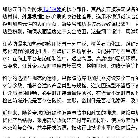
加热元件作为防爆
电加热器
的核心部件，其品质直接决定设备
热材料，外层根据加热介质的腐蚀性差异，选用不锈钢或钛合
控制加热元件的表面负荷，避免局部功率过高导致温度骤升，
热量积聚，确保表面温度处于安全范围。这些细节设计，既满
江苏防爆电加热器的应用场景十分广泛，覆盖石油化工、煤矿
炼化流程的顺利推进；在煤矿开采场景中，适配井下存在甲烷
求；在海上平台与船舶制造中，适应高湿、高腐蚀的恶劣环境
高要求，江苏企业及时响应市场需求，将物联网、边缘计算等
科学的选型与规范的运维，是保障防爆电加热器持续安全工作
求等参数，推荐合适的产品类型与规格，避免因选型不当留下
证介质流通顺畅，必要时加装流量传感器，在流量不足时自动
检查防爆外壳是否存在破损、变形，密封件是否老化渗漏，及
近年来，随着全球能源结构调整与碳中和政策的推进，防爆电
优化产品结构，采用高导热陶瓷基材等新型材料，使热效率得
术交流与合作，共享研发资源，推动行业技术水平的整体提升