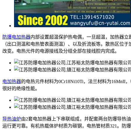
防爆电加热器
内部设置超温保护热电偶，一旦超温，加热器立
（出口测温和电热管表面测温）、以及折流板等。散热区位于
改变。电热元件的电源接线及分组全部在接线腔内完成。
电加热器
的电热元件材料为0Cr18Ni10Ti，法兰材料为16M
很好的绝缘性能。
导热油炉
由2套电加热器上下串联组成，并配套两台防爆导热
运行更可靠。有机热载体炉材质为碳钢，电热管材质321。防