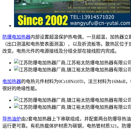
防爆电加热器
内部设置超温保护热电偶，一旦超温，加热器立
（出口测温和电热管表面测温）、以及折流板等。散热区位于
改变。电热元件的电源接线及分组全部在接线腔内完成。
电加热器
的电热元件材料为0Cr18Ni10Ti，法兰材料为16M
很好的绝缘性能。
导热油炉
由2套电加热器上下串联组成，并配套两台防爆导热
运行更可靠。有机热载体炉材质为碳钢，电热管材质321。防