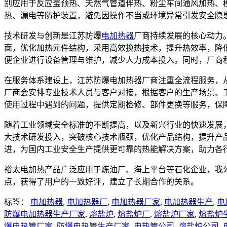
别应用于反应釜预热、天然气管道伴热、粉尘车间通风加热、
热、漏电等防护装置，避免因操作不当或环境异常引发安全隐
技术研发与创新是江苏防爆
电加热器
厂商持续发展的核心动力
面，优化加热元件结构，采用高效换热技术，提升热效率，降
便企业进行设备管理与维护，减少人力成本投入。同时，厂商
在服务体系建设上，江苏防爆电加热器厂商注重全流程服务，
厂商会安排专业技术人员与客户对接，根据客户的生产场景、
使用过程中遇到的问题，提供定期检修、部件更换等服务，保
随着工业领域安全标准的不断提高，以及新兴行业的快速发展
大技术研发投入，突破核心技术瓶颈，优化产品结构，提升产
进，为国内工业安全生产提供更可靠的热能解决方案，助力各
裕太电加热产品广泛应用于炼油厂、海上平台等石化企业，我
点，获得了用户的一致好评，建立了长期合作的关系。
标签：
电加热器
,
电加热器厂
,
电加热器厂家
,
电加热器生产
,
电
防爆电加热器生产厂家
,
熔盐炉
,
熔盐炉厂
,
熔盐炉厂家
,
熔盐炉
爆电热管厂家
,
防爆电热管生产厂家
,
电热管公司
,
熔盐炉公司
,