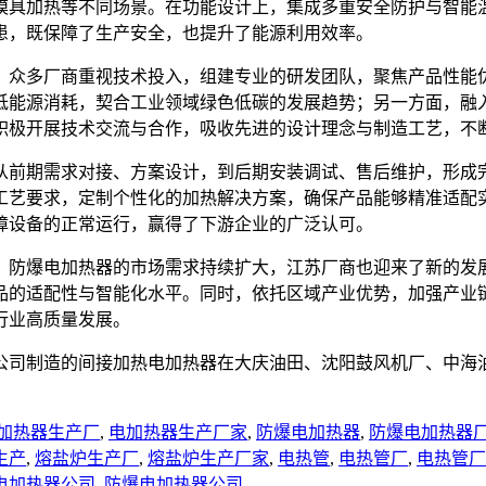
模具加热等不同场景。在功能设计上，集成多重安全防护与智能
患，既保障了生产安全，也提升了能源利用效率。
。众多厂商重视技术投入，组建专业的研发团队，聚焦产品性能
低能源消耗，契合工业领域绿色低碳的发展趋势；另一方面，融
积极开展技术交流与合作，吸收先进的设计理念与制造工艺，不
从前期需求对接、方案设计，到后期安装调试、售后维护，形成
工艺要求，定制个性化的加热解决方案，确保产品能够精准适配
障设备的正常运行，赢得了下游企业的广泛认可。
，防爆电加热器的市场需求持续扩大，江苏厂商也迎来了新的发
品的适配性与智能化水平。同时，依托区域产业优势，加强产业
行业高质量发展。
公司制造的间接加热电加热器在大庆油田、沈阳鼓风机厂、中海
加热器生产厂
,
电加热器生产厂家
,
防爆电加热器
,
防爆电加热器
生产
,
熔盐炉生产厂
,
熔盐炉生产厂家
,
电热管
,
电热管厂
,
电热管厂
电加热器公司
,
防爆电加热器公司