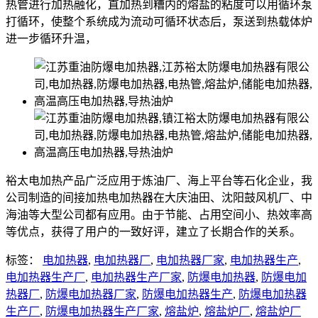
热管进行加热融化，直加热到糟内的熔盐的粘度可以用循环泵
打循环，使整个系统成为流动可循环状态后，泵送到热载体炉
进一步循环升温，
裕太电加热产品广泛应用于炼油厂、海上平台等石化企业，我
公司制造的间接加热电加热器在大庆油田、沈阳鼓风机厂、中
海油等大型公司都有应用。由于节能、占用空间小、热效率高
等优点，获得了用户的一致好评，建立了长期合作的关系。
标签：
电加热器
,
电加热器厂
,
电加热器厂家
,
电加热器生产
,
电加热器生产厂
,
电加热器生产厂家
,
防爆电加热器
,
防爆电加
热器厂
,
防爆电加热器厂家
,
防爆电加热器生产
,
防爆电加热器
生产厂
,
防爆电加热器生产厂家
,
熔盐炉
,
熔盐炉厂
,
熔盐炉厂