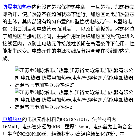
防爆电加热器
内部设置超温保护热电偶，一旦超温，加热器立
即断开，使加热器不在超温状态下运行。加热区是电加热器芯
的主体，其内部设有均匀布置的U型管状电热元件，K型热电
偶（出口测温和电热管表面测温）、以及折流板等。散热区位
于加热区与接线区之间，主要作用是隔绝加热区的热气体进入
接线区内，以防止电热元件接线柱长期在高温条件下使用，性
能发生改变。电热元件的电源接线及分组全部在接线腔内完
成。
电加热器
的电热元件材料为0Cr18Ni10Ti，法兰材料为
16MnII，电热管外径为Φ16，壁厚1.5mm，电热丝为上海合金
厂生产的Cr20Ni80丝，绝缘材料为高温绝缘氧化镁粉，在