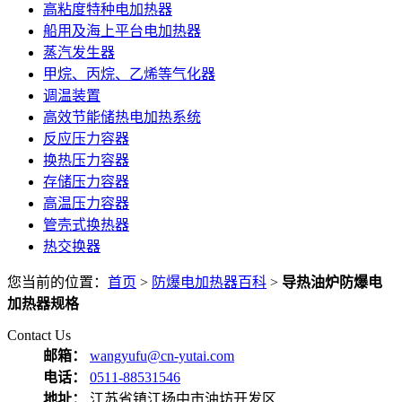
高粘度特种电加热器
船用及海上平台电加热器
蒸汽发生器
甲烷、丙烷、乙烯等气化器
调温装置
高效节能储热电加热系统
反应压力容器
换热压力容器
存储压力容器
高温压力容器
管壳式换热器
热交换器
您当前的位置：
首页
>
防爆电加热器百科
>
导热油炉防爆电
加热器规格
Contact Us
邮箱：
wangyufu@cn-yutai.com
电话：
0511-88531546
地址：
江苏省镇江扬中市油坊开发区