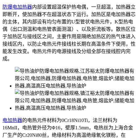
防爆电加热器
内部设置超温保护热电偶，一旦超温，加热器立
即断开，使加热器不在超温状态下运行。加热区是电加热器芯
的主体，其内部设有均匀布置的U型管状电热元件，K型热电
偶（出口测温和电热管表面测温）、以及折流板等。散热区位
于加热区与接线区之间，主要作用是隔绝加热区的热气体进入
接线区内，以防止电热元件接线柱长期在高温条件下使用，性
能发生改变。电热元件的电源接线及分组全部在接线腔内完
成。
电加热器
的电热元件材料为0Cr18Ni10Ti，法兰材料为
16MnII，电热管外径为Φ16，壁厚1.5mm，电热丝为上海合金
厂生产的Cr20Ni80丝，绝缘材料为高温绝缘氧化镁粉，在