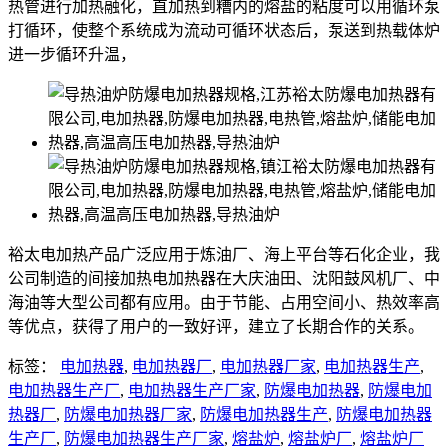
热管进行加热融化，直加热到糟内的熔盐的粘度可以用循环泵
打循环，使整个系统成为流动可循环状态后，泵送到热载体炉
进一步循环升温，
裕太电加热产品广泛应用于炼油厂、海上平台等石化企业，我
公司制造的间接加热电加热器在大庆油田、沈阳鼓风机厂、中
海油等大型公司都有应用。由于节能、占用空间小、热效率高
等优点，获得了用户的一致好评，建立了长期合作的关系。
标签：
电加热器
,
电加热器厂
,
电加热器厂家
,
电加热器生产
,
电加热器生产厂
,
电加热器生产厂家
,
防爆电加热器
,
防爆电加
热器厂
,
防爆电加热器厂家
,
防爆电加热器生产
,
防爆电加热器
生产厂
,
防爆电加热器生产厂家
,
熔盐炉
,
熔盐炉厂
,
熔盐炉厂