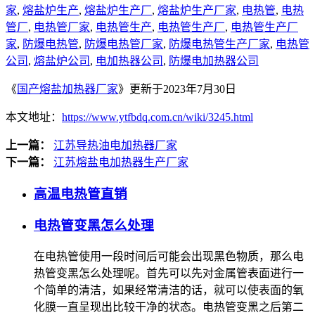
家
,
熔盐炉生产
,
熔盐炉生产厂
,
熔盐炉生产厂家
,
电热管
,
电热
管厂
,
电热管厂家
,
电热管生产
,
电热管生产厂
,
电热管生产厂
家
,
防爆电热管
,
防爆电热管厂家
,
防爆电热管生产厂家
,
电热管
公司
,
熔盐炉公司
,
电加热器公司
,
防爆电加热器公司
《
国产熔盐加热器厂家
》更新于2023年7月30日
本文地址：
https://www.ytfbdq.com.cn/wiki/3245.html
上一篇：
江苏导热油电加热器厂家
下一篇：
江苏熔盐电加热器生产厂家
高温电热管直销
电热管变黑怎么处理
在电热管使用一段时间后可能会出现黑色物质，那么电
热管变黑怎么处理呢。首先可以先对金属管表面进行一
个简单的清洁，如果经常清洁的话，就可以使表面的氧
化膜一直呈现出比较干净的状态。电热管变黑之后第二