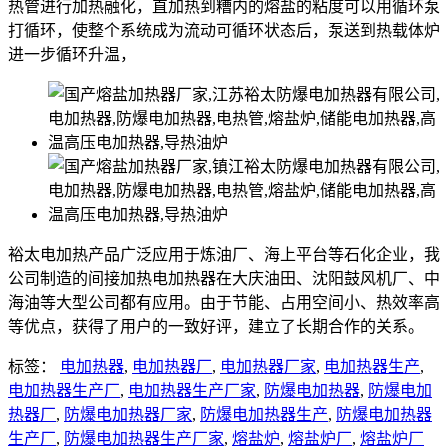
热管进行加热融化，直加热到糟内的熔盐的粘度可以用循环泵
打循环，使整个系统成为流动可循环状态后，泵送到热载体炉
进一步循环升温，
裕太电加热产品广泛应用于炼油厂、海上平台等石化企业，我
公司制造的间接加热电加热器在大庆油田、沈阳鼓风机厂、中
海油等大型公司都有应用。由于节能、占用空间小、热效率高
等优点，获得了用户的一致好评，建立了长期合作的关系。
标签：
电加热器
,
电加热器厂
,
电加热器厂家
,
电加热器生产
,
电加热器生产厂
,
电加热器生产厂家
,
防爆电加热器
,
防爆电加
热器厂
,
防爆电加热器厂家
,
防爆电加热器生产
,
防爆电加热器
生产厂
,
防爆电加热器生产厂家
,
熔盐炉
,
熔盐炉厂
,
熔盐炉厂