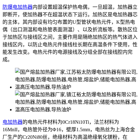
防爆电加热器
内部设置超温保护热电偶，一旦超温，加热器立
即断开，使加热器不在超温状态下运行。加热区是电加热器芯
的主体，其内部设有均匀布置的U型管状电热元件，K型热电
偶（出口测温和电热管表面测温）、以及折流板等。散热区位
于加热区与接线区之间，主要作用是隔绝加热区的热气体进入
接线区内，以防止电热元件接线柱长期在高温条件下使用，性
能发生改变。电热元件的电源接线及分组全部在接线腔内完
成。
电加热器
的电热元件材料为0Cr18Ni10Ti，法兰材料为
16MnII，电热管外径为Φ16，壁厚1.5mm，电热丝为上海合金
厂生产的Cr20Ni80丝，绝缘材料为高温绝缘氧化镁粉，在