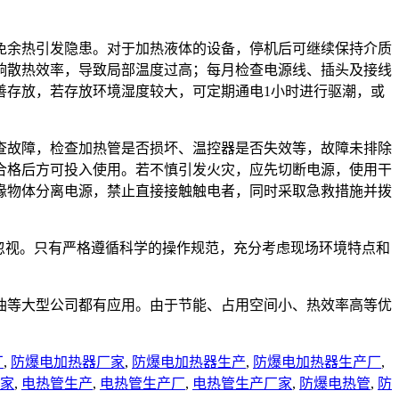
免余热引发隐患。对于加热液体的设备，停机后可继续保持介质
响散热效率，导致局部温度过高；每月检查电源线、插头及接线
善存放，若存放环境湿度较大，可定期通电1小时进行驱潮，或
查故障，检查加热管是否损坏、温控器是否失效等，故障未排除
合格后方可投入使用。若不慎引发火灾，应先切断电源，使用干
缘物体分离电源，禁止直接接触触电者，同时采取急救措施并拨
忽视。只有严格遵循科学的操作规范，充分考虑现场环境特点和
油等大型公司都有应用。由于节能、占用空间小、热效率高等优
厂
,
防爆电加热器厂家
,
防爆电加热器生产
,
防爆电加热器生产厂
,
家
,
电热管生产
,
电热管生产厂
,
电热管生产厂家
,
防爆电热管
,
防