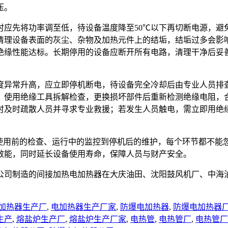
压。
时应先将功率调至低，待设备温度降至50℃以下再切断电源，避
周清理设备表面的灰尘、杂物及加热元件上的结垢，结垢过多会影
绝缘性能达标。长期停用的设备应断开所有电路，清理干净后妥
度异常升高，应立即停机断电，待设备完全冷却后由专业人员排
，使用绝缘工具拆解检查，更换损坏部件后重新检测绝缘电阻，
时及时疏散人员并寻求专业救援；若发生人员触电，需立即用绝
从使用前的检查、运行中的监控到停机后的维护，每个环节都不能
效能，同时延长设备使用寿命，保障人员与财产安全。
公司制造的间接加热电加热器在大庆油田、沈阳鼓风机厂、中海
加热器生产厂
,
电加热器生产厂家
,
防爆电加热器
,
防爆电加热器
生产
,
熔盐炉生产厂
,
熔盐炉生产厂家
,
电热管
,
电热管厂
,
电热管厂