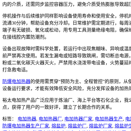
内的介质，还需同步监控容器压力，避免介质受热膨胀导致超
停机操作与后续维护同样影响设备使用寿命和使用安全，停机
流通30分钟，帮助设备充分冷却。日常维护需定期进行，每
端子有无破损、氧化或松动，用专用工具测量绝缘电阻，确保
在接线腔内置防潮剂。
设备出现故障时需科学处置，若运行中出现焦糊味、异响或温
前严禁再次使用。若发生漏电或短路导致跳闸，需切断总电源
粉或二氧化碳灭火器灭火，严禁用水浇泼带电设备，火势蔓延
打急救电话。
防爆电加热器
的使用需贯穿“预防为主、全程管控”的原则，
设备运行要求，才能有效降低安全风险，充分发挥设备的加热
裕太电加热产品广泛应用于炼油厂、海上平台等石化企业，我
点，获得了用户的一致好评，建立了长期合作的关系。
标签：
电加热器
,
电加热器厂
,
电加热器厂家
,
电加热器生产
,
电
防爆电加热器生产厂家
,
熔盐炉
,
熔盐炉厂
,
熔盐炉厂家
,
熔盐炉