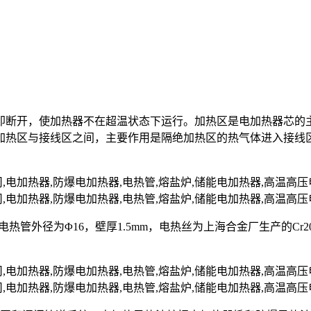
即断开，使加热器不在超温状态下运行。加热区是电加热器芯的
加热区与接线区之间，主要作用是隔绝加热区的热气体进入接线
nII，电热管外径为Φ16，壁厚1.5mm，电热丝为上海合金厂生产的C