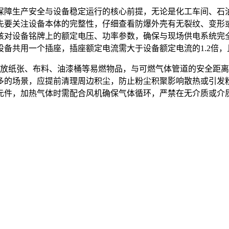
保障生产安全与设备稳定运行的核心前提，无论是化工车间、石
先要关注设备本体的完整性，仔细查看防爆外壳有无裂纹、变形
核对设备铭牌上的额定电压、功率参数，确保与现场供电系统完
备共用一个插座，插座额定电流需大于设备额定电流的1.2倍
放纸张、布料、油漆桶等易燃物品，与可燃气体管道的安全距离需
多的场景，应提前清理周边积尘，防止粉尘积聚影响散热或引发
元件，加热气体时需配合风机确保气体循环，严禁在无介质或介