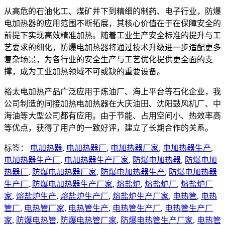
从高危的石油化工、煤矿井下到精细的制药、电子行业，防爆
电加热器的应用范围不断拓展，其核心价值在于在保障安全的
前提下实现高效精准加热。随着工业生产安全标准的提升与工
艺要求的细化，防爆电加热器将通过技术升级进一步适配更多
复杂场景，为各行业的安全生产与工艺优化提供更全面的支
撑，成为工业加热领域不可或缺的重要设备。
裕太电加热产品广泛应用于炼油厂、海上平台等石化企业，我
公司制造的间接加热电加热器在大庆油田、沈阳鼓风机厂、中
海油等大型公司都有应用。由于节能、占用空间小、热效率高
等优点，获得了用户的一致好评，建立了长期合作的关系。
标签：
电加热器
,
电加热器厂
,
电加热器厂家
,
电加热器生产
,
电加热器生产厂
,
电加热器生产厂家
,
防爆电加热器
,
防爆电加
热器厂
,
防爆电加热器厂家
,
防爆电加热器生产
,
防爆电加热器
生产厂
,
防爆电加热器生产厂家
,
熔盐炉
,
熔盐炉厂
,
熔盐炉厂
家
,
熔盐炉生产
,
熔盐炉生产厂
,
熔盐炉生产厂家
,
电热管
,
电热
管厂
,
电热管厂家
,
电热管生产
,
电热管生产厂
,
电热管生产厂
家
,
防爆电热管
,
防爆电热管厂家
,
防爆电热管生产厂家
,
电热管