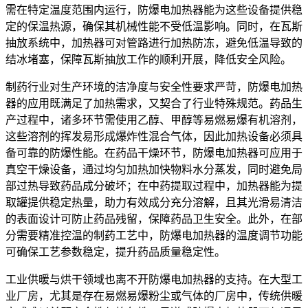
需在特定温度范围内运行，防爆电加热器能为这些设备提供稳
定的保温热源，确保其机械性能不受低温影响。同时，在瓦斯
抽放系统中，加热器可对管路进行加热防冻，避免低温导致的
结冰堵塞，保障瓦斯抽放工作的顺利开展，降低安全风险。
制药行业对生产环境的洁净度与安全性要求严苛，防爆电加热
器的应用既满足了加热需求，又契合了行业特殊规范。药品生
产过程中，诸多环节需使用乙醇、甲醇等易燃易爆有机溶剂，
这些溶剂的挥发易形成爆炸性混合气体，因此加热设备必须具
备可靠的防爆性能。在药品干燥环节，防爆电加热器可应用于
真空干燥设备，通过均匀加热加快物料水分蒸发，同时避免局
部过热导致药品成分破坏；在中药提取过程中，加热器能为提
取罐提供稳定热量，助力有效成分充分溶解，且其光滑易清洁
的表面设计可防止药品残留，保障药品卫生安全。此外，在部
分需要精准控温的制药工艺中，防爆电加热器的温度调节功能
可确保工艺参数稳定，提升药品质量稳定性。
工业供暖与烘干领域也离不开防爆电加热器的支持。在大型工
业厂房，尤其是存在易燃易爆粉尘或气体的厂房中，传统供暖