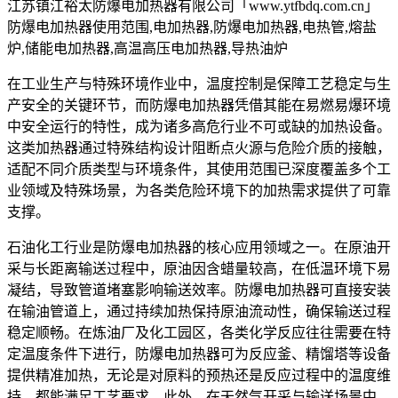
江苏镇江裕太防爆电加热器有限公司「www.ytfbdq.com.cn」
防爆电加热器使用范围,电加热器,防爆电加热器,电热管,熔盐
炉,储能电加热器,高温高压电加热器,导热油炉
在工业生产与特殊环境作业中，温度控制是保障工艺稳定与生
产安全的关键环节，而防爆电加热器凭借其能在易燃易爆环境
中安全运行的特性，成为诸多高危行业不可或缺的加热设备。
这类加热器通过特殊结构设计阻断点火源与危险介质的接触，
适配不同介质类型与环境条件，其使用范围已深度覆盖多个工
业领域及特殊场景，为各类危险环境下的加热需求提供了可靠
支撑。
石油化工行业是防爆电加热器的核心应用领域之一。在原油开
采与长距离输送过程中，原油因含蜡量较高，在低温环境下易
凝结，导致管道堵塞影响输送效率。防爆电加热器可直接安装
在输油管道上，通过持续加热保持原油流动性，确保输送过程
稳定顺畅。在炼油厂及化工园区，各类化学反应往往需要在特
定温度条件下进行，防爆电加热器可为反应釜、精馏塔等设备
提供精准加热，无论是对原料的预热还是反应过程中的温度维
持，都能满足工艺要求。此外，在天然气开采与输送场景中，