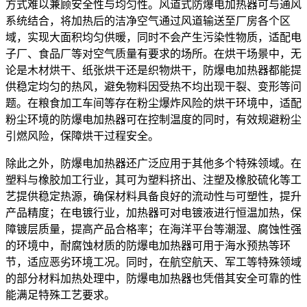
方式难以兼顾安全性与均匀性。风道式防爆电加热器可与通风
系统结合，将加热后的洁净空气通过风道输送至厂房各个区
域，实现大面积均匀供暖，同时不会产生污染性物质，适配电
子厂、食品厂等对空气质量有要求的场所。在烘干场景中，无
论是木材烘干、纸张烘干还是织物烘干，防爆电加热器都能提
供稳定均匀的热风，避免物料因受热不均出现干裂、变形等问
题。在粮食加工车间等存在粉尘爆炸风险的烘干环境中，适配
粉尘环境的防爆电加热器可在控制温度的同时，有效规避粉尘
引燃风险，保障烘干过程安全。
除此之外，防爆电加热器还广泛应用于其他多个特殊领域。在
塑料与橡胶加工行业，其可为塑料挤出、注塑及橡胶硫化等工
艺提供稳定热源，确保材料具备良好的流动性与可塑性，提升
产品精度；在电镀行业，加热器可对电镀液进行恒温加热，保
障镀层质量，提高产品合格率；在海洋平台等潮湿、腐蚀性强
的环境中，耐腐蚀材质的防爆电加热器可用于海水预热等环
节，适应恶劣环境工况。同时，在航空航天、军工等特殊领域
的部分材料加热处理中，防爆电加热器也凭借其安全可靠的性
能满足特殊工艺要求。