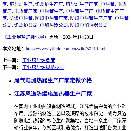
家
,
熔盐炉生产
,
熔盐炉生产厂
,
熔盐炉生产厂家
,
电热管
,
电热
管厂
,
电热管厂家
,
电热管生产
,
电热管生产厂
,
电热管生产厂
家
,
防爆电热管
,
防爆电热管厂家
,
防爆电热管生产厂家
,
电热管
公司
,
熔盐炉公司
,
电加热器公司
,
防爆电加热器公司
《
工业熔盐炉耗气量
》更新于2024年1月28日
本文地址：
https://www.ytfbdq.com.cn/wiki/5021.html
上一篇：
工业熔盐炉负荷
下一篇：
工业熔盐炉规格型号
尾气电加热器生产厂家定做价格
江苏风道防爆电加热器生产厂家
在国内工业电热设备制造领域，江苏凭借完善的产业链
布局、成熟的制造工艺以及深厚的技术积淀，成为风道
防爆电加热器的核心生产聚集地，当地一众生产厂家深
耕行业多年，依托区域制造优势，打造出适配各类工业