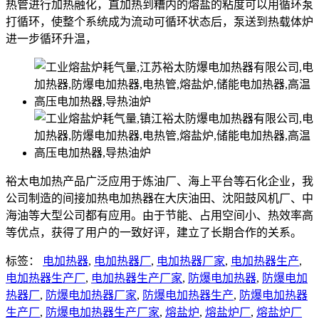
热管进行加热融化，直加热到糟内的熔盐的粘度可以用循环泵
打循环，使整个系统成为流动可循环状态后，泵送到热载体炉
进一步循环升温，
裕太电加热产品广泛应用于炼油厂、海上平台等石化企业，我
公司制造的间接加热电加热器在大庆油田、沈阳鼓风机厂、中
海油等大型公司都有应用。由于节能、占用空间小、热效率高
等优点，获得了用户的一致好评，建立了长期合作的关系。
标签：
电加热器
,
电加热器厂
,
电加热器厂家
,
电加热器生产
,
电加热器生产厂
,
电加热器生产厂家
,
防爆电加热器
,
防爆电加
热器厂
,
防爆电加热器厂家
,
防爆电加热器生产
,
防爆电加热器
生产厂
,
防爆电加热器生产厂家
,
熔盐炉
,
熔盐炉厂
,
熔盐炉厂