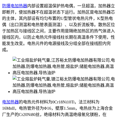
防爆电加热器
内部设置超温保护热电偶，一旦超温，加热器立
即断开，使加热器不在超温状态下运行。加热区是电加热器芯
的主体，其内部设有均匀布置的U型管状电热元件，K型热电
偶（出口测温和电热管表面测温）、以及折流板等。散热区位
于加热区与接线区之间，主要作用是隔绝加热区的热气体进入
接线区内，以防止电热元件接线柱长期在高温条件下使用，性
能发生改变。电热元件的电源接线及分组全部在接线腔内完
成。
电加热器
的电热元件材料为0Cr18Ni10Ti，法兰材料为
16MnII，电热管外径为Φ16，壁厚1.5mm，电热丝为上海合金
厂生产的Cr20Ni80丝，绝缘材料为高温绝缘氧化镁粉，在