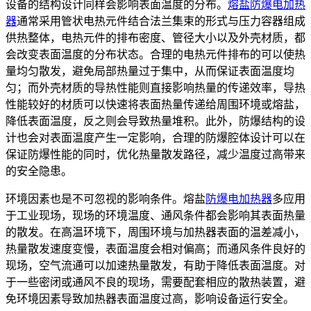
设备的结构设计同样会影响表面温度的分布。
熔盐防爆电加热
器
通常采用管状电热元件结合法兰集束的形式与压力容器组成
供热整体，电热元件的排布密度、管径大小以及外壳材质，都
会改变表面温度的分布状态。合理的电热元件排布的可以使热
量均匀散发，避免局部热量过于集中，从而保证表面温度均
匀；而外壳材质的导热性能则直接影响热量的传递效率，导热
性能较好的材质可以快速将表面热量传递给周围环境或熔盐，
降低表面温度，反之则会导致热量堆积。此外，防爆结构的设
计也会对表面温度产生一定影响，合理的防爆腔体设计可以在
保证防爆性能的同时，优化热量散发路径，减少温度过高带来
的安全隐患。
环境因素也是不可忽视的影响条件。熔盐
防爆电加热器
多应用
于工业现场，现场的环境温度、通风条件都会影响其表面热量
的散发。在高温环境下，周围环境与加热器表面的温差减小，
热量散发速度变慢，表面温度会相对偏高；而通风条件良好的
现场，空气流通可以加速热量散发，有助于降低表面温度。对
于一些密闭或通风不良的现场，需要配套相应的散热装置，避
免环境因素导致加热器表面温度过高，影响设备运行安全。