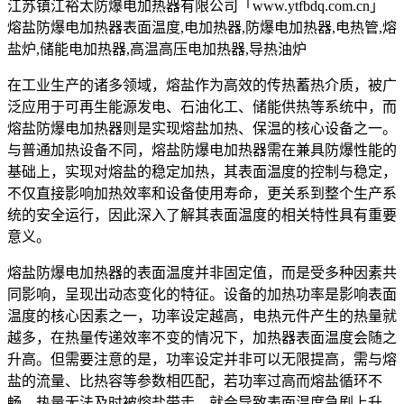
江苏镇江裕太防爆电加热器有限公司「www.ytfbdq.com.cn」
熔盐防爆电加热器表面温度,电加热器,防爆电加热器,电热管,熔
盐炉,储能电加热器,高温高压电加热器,导热油炉
在工业生产的诸多领域，熔盐作为高效的传热蓄热介质，被广
泛应用于可再生能源发电、石油化工、储能供热等系统中，而
熔盐防爆电加热器则是实现熔盐加热、保温的核心设备之一。
与普通加热设备不同，熔盐防爆电加热器需在兼具防爆性能的
基础上，实现对熔盐的稳定加热，其表面温度的控制与稳定，
不仅直接影响加热效率和设备使用寿命，更关系到整个生产系
统的安全运行，因此深入了解其表面温度的相关特性具有重要
意义。
熔盐防爆电加热器的表面温度并非固定值，而是受多种因素共
同影响，呈现出动态变化的特征。设备的加热功率是影响表面
温度的核心因素之一，功率设定越高，电热元件产生的热量就
越多，在热量传递效率不变的情况下，加热器表面温度会随之
升高。但需要注意的是，功率设定并非可以无限提高，需与熔
盐的流量、比热容等参数相匹配，若功率过高而熔盐循环不
畅，热量无法及时被熔盐带走，就会导致表面温度急剧上升，