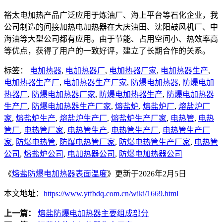
裕太电加热产品广泛应用于炼油厂、海上平台等石化企业，我
公司制造的间接加热电加热器在大庆油田、沈阳鼓风机厂、中
海油等大型公司都有应用。由于节能、占用空间小、热效率高
等优点，获得了用户的一致好评，建立了长期合作的关系。
标签：
电加热器
,
电加热器厂
,
电加热器厂家
,
电加热器生产
,
电加热器生产厂
,
电加热器生产厂家
,
防爆电加热器
,
防爆电加
热器厂
,
防爆电加热器厂家
,
防爆电加热器生产
,
防爆电加热器
生产厂
,
防爆电加热器生产厂家
,
熔盐炉
,
熔盐炉厂
,
熔盐炉厂
家
,
熔盐炉生产
,
熔盐炉生产厂
,
熔盐炉生产厂家
,
电热管
,
电热
管厂
,
电热管厂家
,
电热管生产
,
电热管生产厂
,
电热管生产厂
家
,
防爆电热管
,
防爆电热管厂家
,
防爆电热管生产厂家
,
电热管
公司
,
熔盐炉公司
,
电加热器公司
,
防爆电加热器公司
《
熔盐防爆电加热器表面温度
》更新于2026年2月5日
本文地址：
https://www.ytfbdq.com.cn/wiki/1669.html
上一篇：
熔盐防爆电加热器主要组成部分