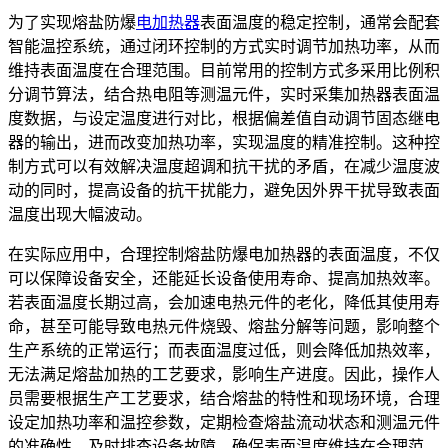
为了实现熔盐防爆
电加热器
表面温度的稳定控制，通常会配套
智能温控系统，通过闭环控制的方式实时调节加热功率，从而
维持表面温度在合理范围。目前常用的控制方式多采用比例积
分调节算法，结合热电阻等测温元件，实时采集加热器表面温
度数据，与设定温度进行对比，根据偏差值自动调节固态继电
器的输出，进而改变加热功率，实现温度的精准控制。这种控
制方式可以有效解决温度超调和抗干扰的矛盾，在减少温度波
动的同时，提高设备的抗干扰能力，避免因外界干扰导致表面
温度出现大幅波动。
在实际应用中，合理控制熔盐防爆电加热器的表面温度，不仅
可以保障设备安全，还能延长设备使用寿命、提高加热效率。
若表面温度长期过高，会加速电热元件的老化，降低其使用寿
命，甚至可能导致电热元件烧毁、熔盐分解等问题，影响整个
生产系统的正常运行；而表面温度过低，则会降低加热效率，
无法满足熔盐加热的工艺要求，影响生产进度。因此，操作人
员需要根据生产工艺要求，结合熔盐的特性和现场环境，合理
设定加热功率和温控参数，定期检查熔盐流动状态和测温元件
的准确性，及时排查设备故障，确保表面温度维持在合理范