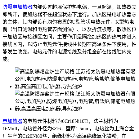
防爆电加热器
内部设置超温保护热电偶，一旦超温，加热器立
即断开，使加热器不在超温状态下运行。加热区是电加热器芯
的主体，其内部设有均匀布置的U型管状电热元件，K型热电
偶（出口测温和电热管表面测温）、以及折流板等。散热区位
于加热区与接线区之间，主要作用是隔绝加热区的热气体进入
接线区内，以防止电热元件接线柱长期在高温条件下使用，性
能发生改变。电热元件的电源接线及分组全部在接线腔内完
成。
电加热器
的电热元件材料为0Cr18Ni10Ti，法兰材料为
16MnII，电热管外径为Φ16，壁厚1.5mm，电热丝为上海合金
厂生产的Cr20Ni80丝，绝缘材料为高温绝缘氧化镁粉，在