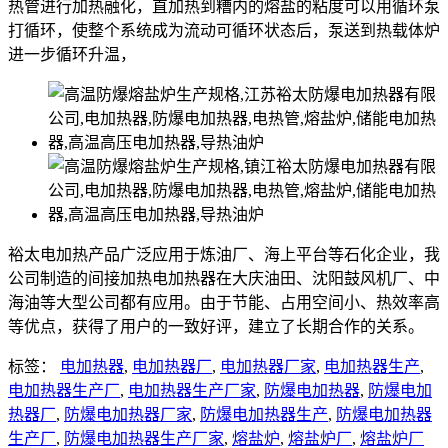
热管进行加热融化，直加热到糟内的熔盐的粘度可以用循环泵
打循环，使整个系统成为流动可循环状态后，泵送到热载体炉
进一步循环升温，
裕太电加热产品广泛应用于炼油厂、海上平台等石化企业，我
公司制造的间接加热电加热器在大庆油田、沈阳鼓风机厂、中
海油等大型公司都有应用。由于节能、占用空间小、热效率高
等优点，获得了用户的一致好评，建立了长期合作的关系。
标签：
电加热器
,
电加热器厂
,
电加热器厂家
,
电加热器生产
,
电加热器生产厂
,
电加热器生产厂家
,
防爆电加热器
,
防爆电加
热器厂
,
防爆电加热器厂家
,
防爆电加热器生产
,
防爆电加热器
生产厂
,
防爆电加热器生产厂家
,
熔盐炉
,
熔盐炉厂
,
熔盐炉厂