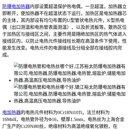
防爆电加热器
内部设置超温保护热电偶，一旦超温，加热器立
即断开，使加热器不在超温状态下运行。加热区是电加热器芯
的主体，其内部设有均匀布置的U型管状电热元件，K型热电
偶（出口测温和电热管表面测温）、以及折流板等。散热区位
于加热区与接线区之间，主要作用是隔绝加热区的热气体进入
接线区内，以防止电热元件接线柱长期在高温条件下使用，性
能发生改变。电热元件的电源接线及分组全部在接线腔内完
成。
电加热器
的电热元件材料为0Cr18Ni10Ti，法兰材料为
16MnII，电热管外径为Φ16，壁厚1.5mm，电热丝为上海合金
厂生产的Cr20Ni80丝，绝缘材料为高温绝缘氧化镁粉，在