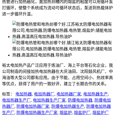
热管进行加热融化，直加热到糟内的熔盐的粘度可以用循环泵
打循环，使整个系统成为流动可循环状态后，泵送到热载体炉
进一步循环升温，
裕太电加热产品广泛应用于炼油厂、海上平台等石化企业，我
公司制造的间接加热电加热器在大庆油田、沈阳鼓风机厂、中
海油等大型公司都有应用。由于节能、占用空间小、热效率高
等优点，获得了用户的一致好评，建立了长期合作的关系。
标签：
电加热器
,
电加热器厂
,
电加热器厂家
,
电加热器生产
,
电加热器生产厂
,
电加热器生产厂家
,
防爆电加热器
,
防爆电加
热器厂
,
防爆电加热器厂家
,
防爆电加热器生产
,
防爆电加热器
生产厂
,
防爆电加热器生产厂家
,
熔盐炉
,
熔盐炉厂
,
熔盐炉厂