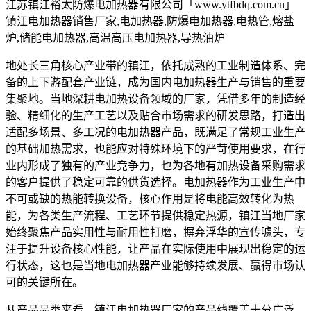
江苏镇江裕太防爆电加热器有限公司「www.ytfbdq.com.cn」
镇江电加热器销售厂家,电加热器,防爆电加热器,电热管,熔盐
炉,储能电加热器,高温高压电加热器,导热油炉
地处长三角核心产业带的镇江，依托成熟的工业制造体系、完
备的上下游配套产业链，成为国内电加热器生产与销售的重要
集聚地。当地深耕电加热设备领域的厂家，凭借多年的制造经
验、精细化的生产工艺以及贴合市场需求的研发思路，打造出
适配多场景、多工况的电加热器产品，既满足了常规工业生产
的基础加热需求，也能应对特殊环境下的严苛使用要求，在行
业内形成了独有的产业竞争力，也为各地有加热设备采购需求
的客户提供了稳定可靠的供货选择。电加热器作为工业生产中
不可或缺的热能转换设备，核心作用是将电能高效转化为热
能，为各类生产流程、工艺环节提供稳定热源，镇江当地厂家
始终聚焦产品实用性与耐用性打磨，摒弃浮华的宣传噱头，专
注于提升设备核心性能，让产品在实际使用中展现出稳定的运
行状态，这也是当地电加热器产业能够持续发展、赢得市场认
可的关键所在。
从产品品类来看，镇江电加热器厂家的产品线覆盖十分广泛，