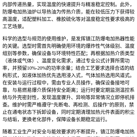
内部传递热量，实现温度的快速提升与精准稳定控制。此外，
防爆电加热油炉以导热油为传热介质，能在较低压力下获得较
高温度，适配塑料加工、橡胶硫化等对温度稳定性要求极高的
工艺场景。
科学的选型与规范的使用维护，是发挥镇江防爆电加热器性能
的关键。选型时需首先明确使用环境的爆炸性气体级别、温度
组别等参数，确保设备与环境特性匹配；再根据加热介质类型
（液体或气体）、温度变化需求，通过专业公式计算所需功
率，并预留10%-20%的功率余量；结合工艺要求选择合适的结
构形式，如液体加热优先选用浸入式，气体加热选用风道式。
在安装与运行过程中，需由专业人员操作，确保设备接地可
靠，与易燃易爆介质保持安全距离；运行时要定期监测温控系
统与外壳密封性，发现温度骤升、异响等异常情况立即停机排
查。维护时需严格遵守“先断电、再检测、后操作”的原则，禁
止在通电状态下拆卸设备，同时定期清理加热元件表面的积尘
与结垢，更换老化部件，保障设备长期稳定运行。
随着工业生产对安全与能效要求的不断提升，镇江防爆电加热