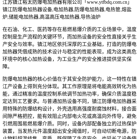
江苏镇江裕太防爆电加热器有限公司「www.ytfbdq.com.cn」
镇江防爆电加热器设备,电加热器,防爆电加热器,电热管,熔盐
炉,储能电加热器,高温高压电加热器,导热油炉
在石油、化工、医药等存在易燃易爆介质的工业场景中，温度
控制是生产流程的关键环节，而加热设备的安全性直接关乎生
产安全与效率。镇江地区依托深厚的工业基础，打造的防爆电
加热器凭借成熟的技术设计与稳定的性能表现，成为这类高危
环境中的核心加热设备，为工业生产的安全推进提供坚实保
障。
防爆电加热器的核心价值在于其安全防护能力，这一特性在镇
江产设备上得到充分体现。其工作原理是将电能高效转化为热
能，通过精准的温度控制系统调节加热功率，确保介质温度稳
定达到工艺要求。与普通加热设备不同，镇江防爆电加热器采
用特殊的防爆结构设计，外壳选用高强度耐腐蚀材料，接合面
间隙严格把控，能有效阻止内部电火花或高温向外传导，避免
引燃周围易燃易爆介质。同时，设备内部配备独立的过热保护
装置，当发热元件温度超出安全阈值时，可自动切断电源，防
止物料超温结焦、变质，既保障了生产安全，也延长了设备使