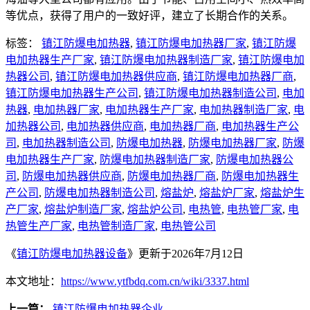
等优点，获得了用户的一致好评，建立了长期合作的关系。
标签：
镇江防爆电加热器
,
镇江防爆电加热器厂家
,
镇江防爆
电加热器生产厂家
,
镇江防爆电加热器制造厂家
,
镇江防爆电加
热器公司
,
镇江防爆电加热器供应商
,
镇江防爆电加热器厂商
,
镇江防爆电加热器生产公司
,
镇江防爆电加热器制造公司
,
电加
热器
,
电加热器厂家
,
电加热器生产厂家
,
电加热器制造厂家
,
电
加热器公司
,
电加热器供应商
,
电加热器厂商
,
电加热器生产公
司
,
电加热器制造公司
,
防爆电加热器
,
防爆电加热器厂家
,
防爆
电加热器生产厂家
,
防爆电加热器制造厂家
,
防爆电加热器公
司
,
防爆电加热器供应商
,
防爆电加热器厂商
,
防爆电加热器生
产公司
,
防爆电加热器制造公司
,
熔盐炉
,
熔盐炉厂家
,
熔盐炉生
产厂家
,
熔盐炉制造厂家
,
熔盐炉公司
,
电热管
,
电热管厂家
,
电
热管生产厂家
,
电热管制造厂家
,
电热管公司
《
镇江防爆电加热器设备
》更新于2026年7月12日
本文地址：
https://www.ytfbdq.com.cn/wiki/3337.html
上一篇：
镇江防爆电加热器企业