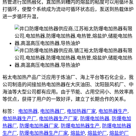
热管进行加热融化，直加热到糟内的熔盐的粘度可以用循环泵
打循环，使整个系统成为流动可循环状态后，泵送到热载体炉
进一步循环升温，
裕太电加热产品广泛应用于炼油厂、海上平台等石化企业，我
公司制造的间接加热电加热器在大庆油田、沈阳鼓风机厂、中
海油等大型公司都有应用。由于节能、占用空间小、热效率高
等优点，获得了用户的一致好评，建立了长期合作的关系。
标签：
电加热器
,
电加热器厂
,
电加热器厂家
,
电加热器生产
,
电加热器生产厂
,
电加热器生产厂家
,
防爆电加热器
,
防爆电加
热器厂
,
防爆电加热器厂家
,
防爆电加热器生产
,
防爆电加热器
生产厂
,
防爆电加热器生产厂家
,
熔盐炉
,
熔盐炉厂
,
熔盐炉厂