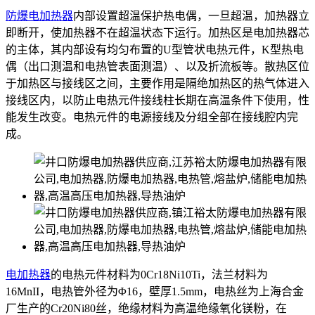
防爆电加热器
内部设置超温保护热电偶，一旦超温，加热器立
即断开，使加热器不在超温状态下运行。加热区是电加热器芯
的主体，其内部设有均匀布置的U型管状电热元件，K型热电
偶（出口测温和电热管表面测温）、以及折流板等。散热区位
于加热区与接线区之间，主要作用是隔绝加热区的热气体进入
接线区内，以防止电热元件接线柱长期在高温条件下使用，性
能发生改变。电热元件的电源接线及分组全部在接线腔内完
成。
电加热器
的电热元件材料为0Cr18Ni10Ti，法兰材料为
16MnII，电热管外径为Φ16，壁厚1.5mm，电热丝为上海合金
厂生产的Cr20Ni80丝，绝缘材料为高温绝缘氧化镁粉，在