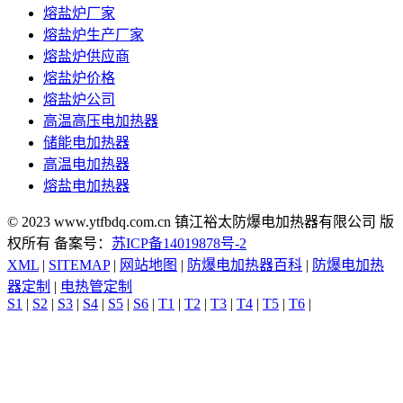
熔盐炉厂家
熔盐炉生产厂家
熔盐炉供应商
熔盐炉价格
熔盐炉公司
高温高压电加热器
储能电加热器
高温电加热器
熔盐电加热器
© 2023 www.ytfbdq.com.cn 镇江裕太防爆电加热器有限公司 版
权所有 备案号：
苏ICP备14019878号-2
XML
|
SITEMAP
|
网站地图
|
防爆电加热器百科
|
防爆电加热
器定制
|
电热管定制
S1
|
S2
|
S3
|
S4
|
S5
|
S6
|
T1
|
T2
|
T3
|
T4
|
T5
|
T6
|