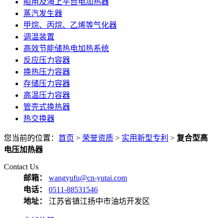
船用及海上平台电加热器
蒸汽发生器
甲烷、丙烷、乙烯等气化器
调温装置
高效节能储热电加热系统
反应压力容器
换热压力容器
存储压力容器
高温压力容器
管壳式换热器
热交换器
您当前的位置：
首页
>
荣誉资质
>
实用新型专利
>
复合型高
电压加热器
Contact Us
邮箱：
wangyufu@cn-yutai.com
电话：
0511-88531546
地址：
江苏省镇江扬中市油坊开发区