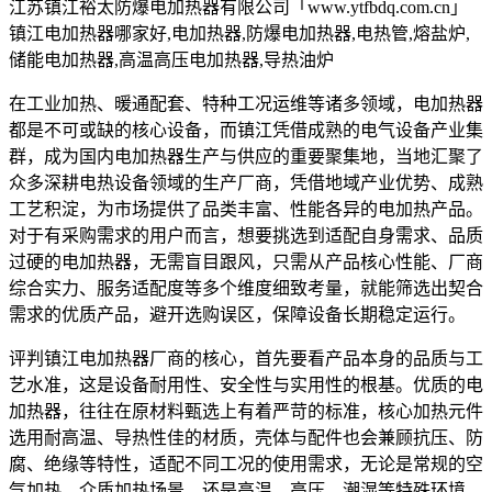
江苏镇江裕太防爆电加热器有限公司「www.ytfbdq.com.cn」
镇江电加热器哪家好,电加热器,防爆电加热器,电热管,熔盐炉,
储能电加热器,高温高压电加热器,导热油炉
在工业加热、暖通配套、特种工况运维等诸多领域，电加热器
都是不可或缺的核心设备，而镇江凭借成熟的电气设备产业集
群，成为国内电加热器生产与供应的重要聚集地，当地汇聚了
众多深耕电热设备领域的生产厂商，凭借地域产业优势、成熟
工艺积淀，为市场提供了品类丰富、性能各异的电加热产品。
对于有采购需求的用户而言，想要挑选到适配自身需求、品质
过硬的电加热器，无需盲目跟风，只需从产品核心性能、厂商
综合实力、服务适配度等多个维度细致考量，就能筛选出契合
需求的优质产品，避开选购误区，保障设备长期稳定运行。
评判镇江电加热器厂商的核心，首先要看产品本身的品质与工
艺水准，这是设备耐用性、安全性与实用性的根基。优质的电
加热器，往往在原材料甄选上有着严苛的标准，核心加热元件
选用耐高温、导热性佳的材质，壳体与配件也会兼顾抗压、防
腐、绝缘等特性，适配不同工况的使用需求，无论是常规的空
气加热、介质加热场景，还是高温、高压、潮湿等特殊环境，