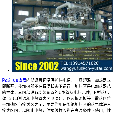
防爆电加热器
内部设置超温保护热电偶，一旦超温，加热器立
即断开，使加热器不在超温状态下运行。加热区是电加热器芯
的主体，其内部设有均匀布置的U型管状电热元件，K型热电
偶（出口测温和电热管表面测温）、以及折流板等。散热区位
于加热区与接线区之间，主要作用是隔绝加热区的热气体进入
接线区内，以防止电热元件接线柱长期在高温条件下使用，性