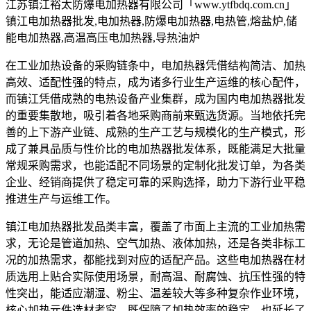
江苏镇江裕太防爆电加热器有限公司「www.ytfbdq.com.cn」
镇江电加热器批发,电加热器,防爆电加热器,电热管,熔盐炉,储
能电加热器,高温高压电加热器,导热油炉
在工业加热设备的采购链条中，电加热器凭借结构简洁、加热
高效、适配性强的特点，成为诸多行业生产运维的核心配件，
而镇江凭借成熟的电热设备产业集群，成为国内电加热器批发
的重要集散地，吸引着各地采购商前来甄选货源。当地依托完
善的上下游产业链、成熟的生产工艺与规模化的生产模式，形
成了兼具品质与性价比的电加热器批发体系，既能满足大批量
常规采购需求，也能适配不同场景的定制化批发订单，为各类
企业、经销商提供了稳定可靠的采购选择，助力下游行业平稳
推进生产与运维工作。
镇江电加热器批发品类丰富，覆盖了市面上主流的工业加热需
求，无论是管道加热、空气加热、液体加热，还是各类非标工
况的加热需求，都能找到对应的适配产品。这些电加热器在材
质选用上贴合实际使用场景，耐高温、耐腐蚀、抗压性强的特
性突出，能适应潮湿、粉尘、温差较大等多种复杂作业环境，
核心加热元件选材考究，既保障了加热效率的稳定，也延长了