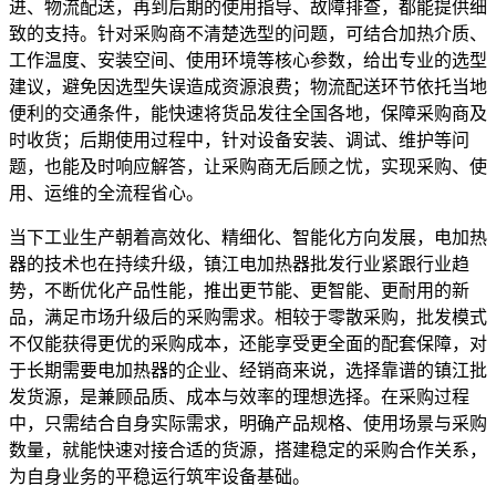
进、物流配送，再到后期的使用指导、故障排查，都能提供细
致的支持。针对采购商不清楚选型的问题，可结合加热介质、
工作温度、安装空间、使用环境等核心参数，给出专业的选型
建议，避免因选型失误造成资源浪费；物流配送环节依托当地
便利的交通条件，能快速将货品发往全国各地，保障采购商及
时收货；后期使用过程中，针对设备安装、调试、维护等问
题，也能及时响应解答，让采购商无后顾之忧，实现采购、使
用、运维的全流程省心。
当下工业生产朝着高效化、精细化、智能化方向发展，电加热
器的技术也在持续升级，镇江电加热器批发行业紧跟行业趋
势，不断优化产品性能，推出更节能、更智能、更耐用的新
品，满足市场升级后的采购需求。相较于零散采购，批发模式
不仅能获得更优的采购成本，还能享受更全面的配套保障，对
于长期需要电加热器的企业、经销商来说，选择靠谱的镇江批
发货源，是兼顾品质、成本与效率的理想选择。在采购过程
中，只需结合自身实际需求，明确产品规格、使用场景与采购
数量，就能快速对接合适的货源，搭建稳定的采购合作关系，
为自身业务的平稳运行筑牢设备基础。