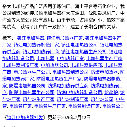
裕太电加热产品广泛应用于炼油厂、海上平台等石化企业，我
公司制造的间接加热电加热器在大庆油田、沈阳鼓风机厂、中
海油等大型公司都有应用。由于节能、占用空间小、热效率高
等优点，获得了用户的一致好评，建立了长期合作的关系。
标签：
镇江电加热器
,
镇江电加热器厂家
,
镇江电加热器生产
厂家
,
镇江电加热器制造厂家
,
镇江电加热器公司
,
镇江电加热
器供应商
,
镇江电加热器厂商
,
镇江电加热器生产公司
,
镇江电
加热器制造公司
,
电加热器
,
电加热器厂家
,
电加热器生产厂家
,
电加热器制造厂家
,
电加热器公司
,
电加热器供应商
,
电加热器
厂商
,
电加热器生产公司
,
电加热器制造公司
,
防爆电加热器
,
防
爆电加热器厂家
,
防爆电加热器生产厂家
,
防爆电加热器制造厂
家
,
防爆电加热器公司
,
防爆电加热器供应商
,
防爆电加热器厂
商
,
防爆电加热器生产公司
,
防爆电加热器制造公司
,
熔盐炉
,
熔
盐炉厂家
,
熔盐炉生产厂家
,
熔盐炉制造厂家
,
熔盐炉公司
,
电热
管
,
电热管厂家
,
电热管生产厂家
,
电热管制造厂家
,
电热管公司
《
镇江电加热器批发
》更新于2026年7月12日