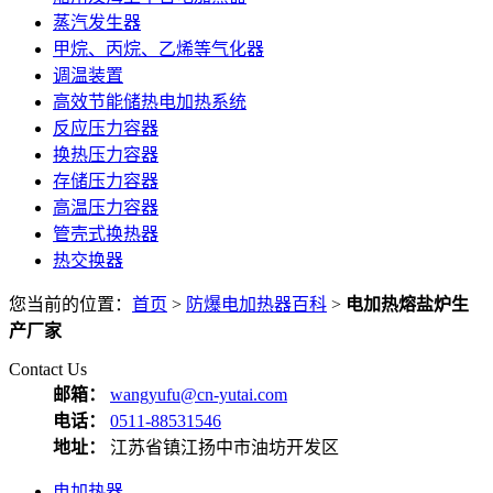
蒸汽发生器
甲烷、丙烷、乙烯等气化器
调温装置
高效节能储热电加热系统
反应压力容器
换热压力容器
存储压力容器
高温压力容器
管壳式换热器
热交换器
您当前的位置：
首页
>
防爆电加热器百科
>
电加热熔盐炉生
产厂家
Contact Us
邮箱：
wangyufu@cn-yutai.com
电话：
0511-88531546
地址：
江苏省镇江扬中市油坊开发区
电加热器