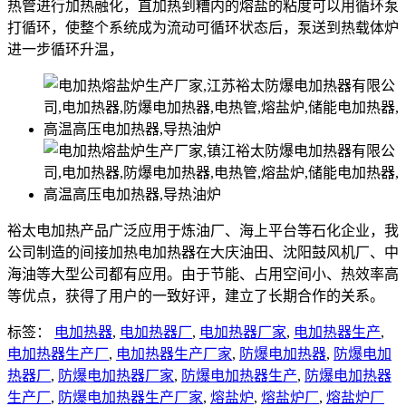
热管进行加热融化，直加热到糟内的熔盐的粘度可以用循环泵
打循环，使整个系统成为流动可循环状态后，泵送到热载体炉
进一步循环升温，
裕太电加热产品广泛应用于炼油厂、海上平台等石化企业，我
公司制造的间接加热电加热器在大庆油田、沈阳鼓风机厂、中
海油等大型公司都有应用。由于节能、占用空间小、热效率高
等优点，获得了用户的一致好评，建立了长期合作的关系。
标签：
电加热器
,
电加热器厂
,
电加热器厂家
,
电加热器生产
,
电加热器生产厂
,
电加热器生产厂家
,
防爆电加热器
,
防爆电加
热器厂
,
防爆电加热器厂家
,
防爆电加热器生产
,
防爆电加热器
生产厂
,
防爆电加热器生产厂家
,
熔盐炉
,
熔盐炉厂
,
熔盐炉厂