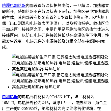
防爆电加热器
内部设置超温保护热电偶，一旦超温，加热器立
即断开，使加热器不在超温状态下运行。加热区是电加热器芯
的主体，其内部设有均匀布置的U型管状电热元件，K型热电
偶（出口测温和电热管表面测温）、以及折流板等。散热区位
于加热区与接线区之间，主要作用是隔绝加热区的热气体进入
接线区内，以防止电热元件接线柱长期在高温条件下使用，性
能发生改变。电热元件的电源接线及分组全部在接线腔内完
成。
电加热器
的电热元件材料为0Cr18Ni10Ti，法兰材料为
16MnII，电热管外径为Φ16，壁厚1.5mm，电热丝为上海合金
厂生产的Cr20Ni80丝，绝缘材料为高温绝缘氧化镁粉，在