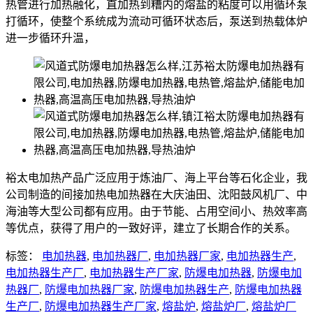
热管进行加热融化，直加热到糟内的熔盐的粘度可以用循环泵
打循环，使整个系统成为流动可循环状态后，泵送到热载体炉
进一步循环升温，
裕太电加热产品广泛应用于炼油厂、海上平台等石化企业，我
公司制造的间接加热电加热器在大庆油田、沈阳鼓风机厂、中
海油等大型公司都有应用。由于节能、占用空间小、热效率高
等优点，获得了用户的一致好评，建立了长期合作的关系。
标签：
电加热器
,
电加热器厂
,
电加热器厂家
,
电加热器生产
,
电加热器生产厂
,
电加热器生产厂家
,
防爆电加热器
,
防爆电加
热器厂
,
防爆电加热器厂家
,
防爆电加热器生产
,
防爆电加热器
生产厂
,
防爆电加热器生产厂家
,
熔盐炉
,
熔盐炉厂
,
熔盐炉厂