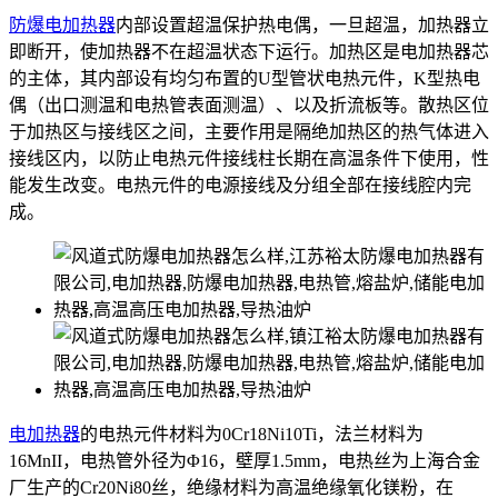
防爆电加热器
内部设置超温保护热电偶，一旦超温，加热器立
即断开，使加热器不在超温状态下运行。加热区是电加热器芯
的主体，其内部设有均匀布置的U型管状电热元件，K型热电
偶（出口测温和电热管表面测温）、以及折流板等。散热区位
于加热区与接线区之间，主要作用是隔绝加热区的热气体进入
接线区内，以防止电热元件接线柱长期在高温条件下使用，性
能发生改变。电热元件的电源接线及分组全部在接线腔内完
成。
电加热器
的电热元件材料为0Cr18Ni10Ti，法兰材料为
16MnII，电热管外径为Φ16，壁厚1.5mm，电热丝为上海合金
厂生产的Cr20Ni80丝，绝缘材料为高温绝缘氧化镁粉，在