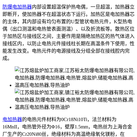
防爆电加热器
内部设置超温保护热电偶，一旦超温，加热器立
即断开，使加热器不在超温状态下运行。加热区是电加热器芯
的主体，其内部设有均匀布置的U型管状电热元件，K型热电
偶（出口测温和电热管表面测温）、以及折流板等。散热区位
于加热区与接线区之间，主要作用是隔绝加热区的热气体进入
接线区内，以防止电热元件接线柱长期在高温条件下使用，性
能发生改变。电热元件的电源接线及分组全部在接线腔内完
成。
电加热器
的电热元件材料为0Cr18Ni10Ti，法兰材料为
16MnII，电热管外径为Φ16，壁厚1.5mm，电热丝为上海合金
厂生产的Cr20Ni80丝，绝缘材料为高温绝缘氧化镁粉，在