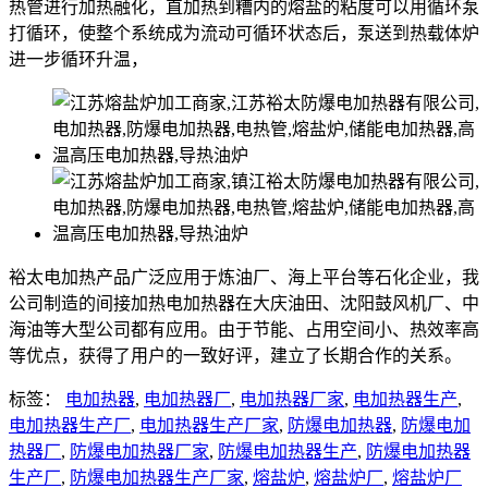
热管进行加热融化，直加热到糟内的熔盐的粘度可以用循环泵
打循环，使整个系统成为流动可循环状态后，泵送到热载体炉
进一步循环升温，
裕太电加热产品广泛应用于炼油厂、海上平台等石化企业，我
公司制造的间接加热电加热器在大庆油田、沈阳鼓风机厂、中
海油等大型公司都有应用。由于节能、占用空间小、热效率高
等优点，获得了用户的一致好评，建立了长期合作的关系。
标签：
电加热器
,
电加热器厂
,
电加热器厂家
,
电加热器生产
,
电加热器生产厂
,
电加热器生产厂家
,
防爆电加热器
,
防爆电加
热器厂
,
防爆电加热器厂家
,
防爆电加热器生产
,
防爆电加热器
生产厂
,
防爆电加热器生产厂家
,
熔盐炉
,
熔盐炉厂
,
熔盐炉厂