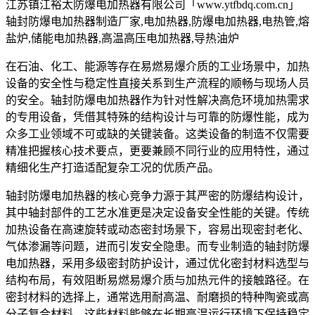
江苏镇江裕太防爆电加热器有限公司「www.ytfbdq.com.cn」
轴封防爆电加热器制造厂家,电加热器,防爆电加热器,电热管,熔
盐炉,储能电加热器,高温高压电加热器,导热油炉
在石油、化工、能源等存在易燃易爆介质的工业场景中，加热
设备的安全性与稳定性直接关系到生产流程的顺畅与现场人员
的安全。轴封防爆电加热器作为针对性解决高危环境加热需求
的专用设备，凭借其特殊的结构设计与可靠的防爆性能，成为
众多工业领域不可或缺的关键装备。这类设备的制造不仅需要
精准把握核心技术要点，更要兼顾不同行业的应用特性，通过
精细化生产打造适配复杂工况的优质产品。
轴封防爆电加热器的核心竞争力源于其严密的防爆结构设计，
其中轴封部件的工艺水准更是决定设备安全性能的关键。传统
加热设备在高速旋转或动态密封场景下，容易出现密封老化、
气体渗漏等问题，进而引发安全隐患。而专业制造的轴封防爆
电加热器，采用多级密封防护设计，通过优化密封材料选型与
结构布局，有效阻断易燃易爆介质与加热元件的接触路径。在
密封材料的选择上，通常选用耐高温、耐磨损的特种陶瓷或高
分子复合材料，这些材料能够在长期高温运行环境下保持稳定