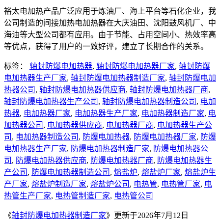
裕太电加热产品广泛应用于炼油厂、海上平台等石化企业，我
公司制造的间接加热电加热器在大庆油田、沈阳鼓风机厂、中
海油等大型公司都有应用。由于节能、占用空间小、热效率高
等优点，获得了用户的一致好评，建立了长期合作的关系。
标签：
轴封防爆电加热器
,
轴封防爆电加热器厂家
,
轴封防爆
电加热器生产厂家
,
轴封防爆电加热器制造厂家
,
轴封防爆电加
热器公司
,
轴封防爆电加热器供应商
,
轴封防爆电加热器厂商
,
轴封防爆电加热器生产公司
,
轴封防爆电加热器制造公司
,
电加
热器
,
电加热器厂家
,
电加热器生产厂家
,
电加热器制造厂家
,
电
加热器公司
,
电加热器供应商
,
电加热器厂商
,
电加热器生产公
司
,
电加热器制造公司
,
防爆电加热器
,
防爆电加热器厂家
,
防爆
电加热器生产厂家
,
防爆电加热器制造厂家
,
防爆电加热器公
司
,
防爆电加热器供应商
,
防爆电加热器厂商
,
防爆电加热器生
产公司
,
防爆电加热器制造公司
,
熔盐炉
,
熔盐炉厂家
,
熔盐炉生
产厂家
,
熔盐炉制造厂家
,
熔盐炉公司
,
电热管
,
电热管厂家
,
电
热管生产厂家
,
电热管制造厂家
,
电热管公司
《
轴封防爆电加热器制造厂家
》更新于2026年7月12日