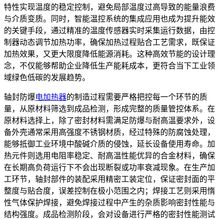
特性实现温度的稳定控制，避免局部温度过高导致的能量浪费
与介质变质。同时，智能温控系统的集成应用也成为提升能效
的关键手段，通过精准的温度传感器实时采集运行数据，由控
制器动态调节加热功率，确保加热过程贴合工艺需求，既保证
加热效果，又更大限度降低能源消耗。这种高效节能的设计理
念，不仅能够帮助企业降低生产能耗成本，更符合当下工业领
域绿色低碳的发展趋势。
轴封防爆
电加热器
的制造过程需要严格把控每一个环节的质
量，从原材料筛选到成品检测，形成完整的质量管控体系。在
原材料选择上，除了密封材料需满足防爆与耐高温要求外，设
备外壳通常采用高强度不锈钢材质，经过特殊的防腐蚀处理，
能够抵御工业环境中酸碱介质的侵蚀，延长设备使用寿命。加
热元件则选用电阻率稳定、耐高温性能优异的合金材料，确保
在长期高负荷运行下不会出现断裂或功率衰减现象。在生产加
工环节，轴封部件的装配采用精密工装定位，保证密封面的平
整度与贴合度，误差控制在极小范围之内；焊接工艺则采用惰
性气体保护焊接，避免焊接过程中产生的杂质影响密封性能与
结构强度。成品检测阶段，会对设备进行严格的密封性能测试